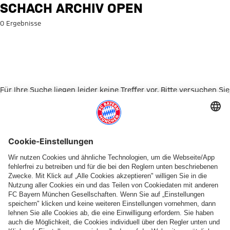
Suche: Schach Archiv Open
SCHACH ARCHIV OPEN
0 Ergebnisse
Für Ihre Suche liegen leider keine Treffer vor. Bitte versuchen Sie
es mit einem anderen Suchbegriff.
Zur Startseite