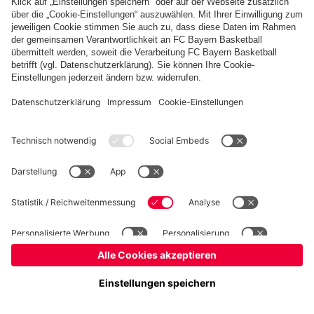
Basketball
Frauen
Handball
Kegeln
Schach
Seniorenfußball
Tischtennis
©
FC Bayern München AG
–
2026
Impressum
Datenschutz
Nutzungsbedingungen
Barrierefreiheit
Kontakt
Cookie Einstellungen