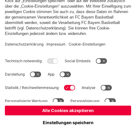
Basketball
Frauen
Handball
Kegeln
Schach
Seniorenfußball
Tischtennis
©
FC Bayern München AG
–
2026
Impressum
Datenschutz
Nutzungsbedingungen
Barrierefreiheit
Kontakt
Cookie Einstellungen