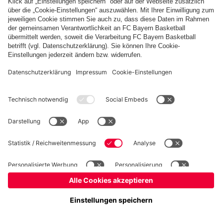
Basketball
Frauen
Handball
Kegeln
Schach
Seniorenfußball
Tischtennis
©
FC Bayern München AG
–
2026
Impressum
Datenschutz
Nutzungsbedingungen
Barrierefreiheit
Kontakt
Cookie Einstellungen