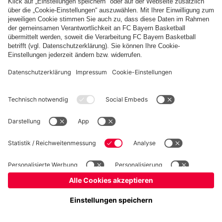
Basketball
Frauen
Handball
Kegeln
Schach
Schiedsrichter
Tischtennis
©
FC Bayern München AG
–
2026
Impressum
Datenschutz
Nutzungsbedingungen
Barrierefreiheit
Cookie Einstellungen