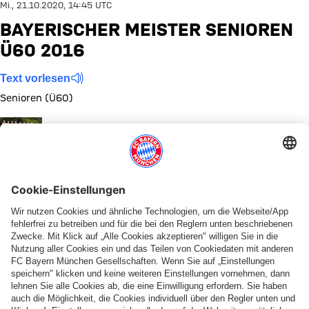
Mi., 21.10.2020, 14:45 UTC
BAYERISCHER MEISTER SENIOREN
Ü60 2016
Text vorlesen
Senioren (Ü60)
Zeige in voller Größe
Bayerischer
Meister
Senioren
Ü60 2016
Diese Bildergalerie teilen