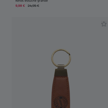
Niños estuche grande
9,98 €
24,95 €