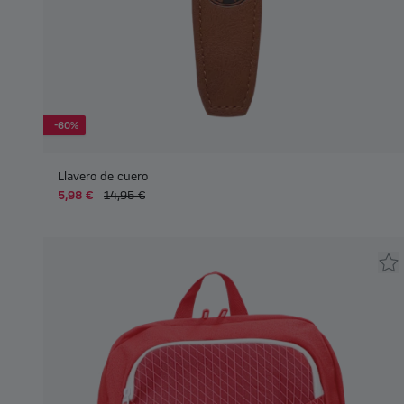
-60%
Llavero de cuero
5,98 €
14,95 €