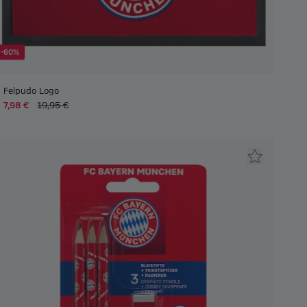
-60%
Felpudo Logo
7,98 €
19,95 €