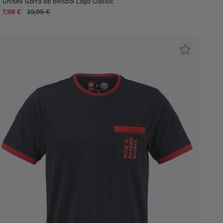
Unisex Gorra de béisbol Logo Classic
7,98 €
19,95 €