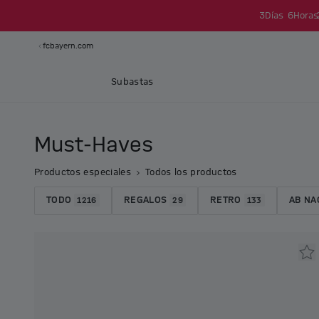
3
Días
6
Horas
fcbayern.com
Subastas
Must-Haves
Productos especiales
Todos los productos
TODO
REGALOS
RETRO
AB NA
1216
29
133