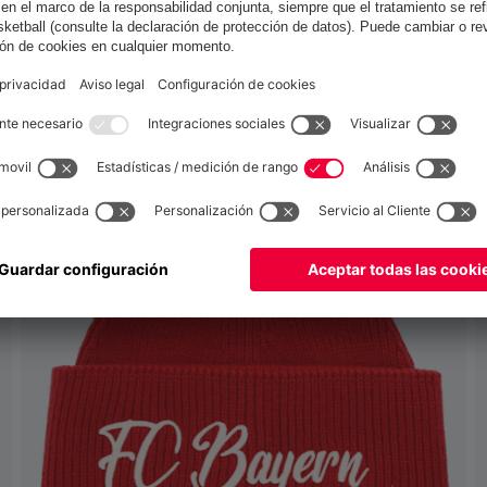
España
para entregar allí!
Global
para entregar allí!