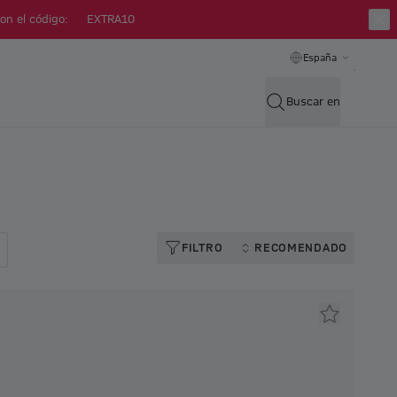
on el código:
EXTRA10
España
Buscar en
FILTRO
RECOMENDADO