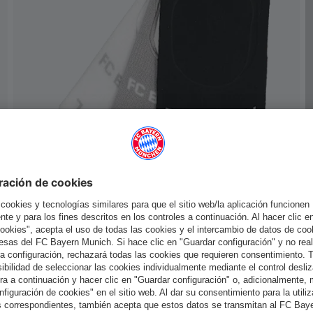
-30%
Unisex Calcetines invisibles (pack de 3)
6,96 €
9,95 €
España
¿Quieres quedarte en la tienda
?