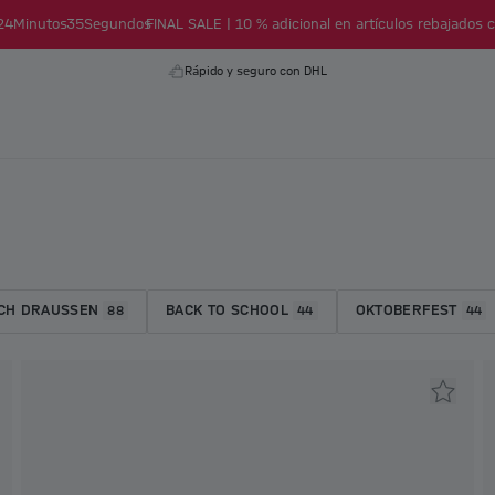
24
Minutos
33
Segundos
FINAL SALE | 10 % adicional en artículos rebajados c
Rápido y seguro con DHL
CH DRAUSSEN
BACK TO SCHOOL
OKTOBERFEST
88
44
44