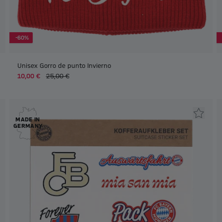
-60%
Unisex Gorro de punto Invierno
10,00 €
25,00 €
MADE IN
GERMANY