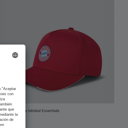
Niños Gorra de béisbol Essentials
20,00 €