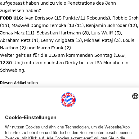
aufgepasst haben und zu viele Penetrations des Jahn
zugelassen haben.“
FCBB U16:
Ivan Borissov (15 Punkte/11 Rebounds), Robbie Groh
(14), Maxwell Dongmo Temoka (13/11), Benjamin Schröder (12),
Jonas März (11), Sebastian Hartmann (8), Luis Wulff (5),
Abraham Retz (4), Lenny Anigbata (3), Michael Rataj (3), Louis
Nauthon (2) und Marco Frank (2).
Weiter geht es für die U16 am kommenden Sonntag (16.9.,
12.30 Uhr) mit dem nächsten Derby bei der IBA München in
Schwabing.
Diesen Artikel teilen
WEITERE NEWS
NBBL-VIERTELFINALE
NBBL-PLAYOFFS
PROB-PLAYOFFS
ALBERT-SCHWEITZER-TURNIER
NBBL
NBBL-PLAYOFFS
NACHWUCHS
ANGE