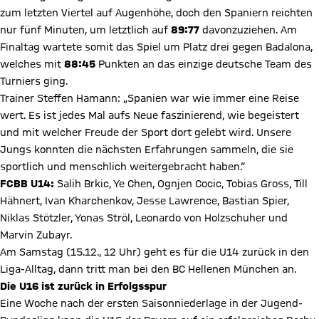
zum letzten Viertel auf Augenhöhe, doch den Spaniern reichten
nur fünf Minuten, um letztlich auf
89:77
davonzuziehen. Am
Finaltag wartete somit das Spiel um Platz drei gegen Badalona,
welches mit
88:45
Punkten an das einzige deutsche Team des
Turniers ging.
Trainer Steffen Hamann: „Spanien war wie immer eine Reise
wert. Es ist jedes Mal aufs Neue faszinierend, wie begeistert
und mit welcher Freude der Sport dort gelebt wird. Unsere
Jungs konnten die nächsten Erfahrungen sammeln, die sie
sportlich und menschlich weitergebracht haben.“
FCBB U14:
Salih Brkic, Ye Chen, Ognjen Cocic, Tobias Gross, Till
Hähnert, Ivan Kharchenkov, Jesse Lawrence, Bastian Spier,
Niklas Stötzler, Yonas Ströl, Leonardo von Holzschuher und
Marvin Zubayr.
Am Samstag (15.12., 12 Uhr) geht es für die U14 zurück in den
Liga-Alltag, dann tritt man bei den BC Hellenen München an.
Die U16 ist zurück in Erfolgsspur
Eine Woche nach der ersten Saisonniederlage in der Jugend-