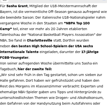
Für
Sasha Grant
, Mitglied der U18-Meistermannschaft der
Bayern, ist die vermeintliche Off-Season genauso aufregend wie
die beendete Saison: Der italienische U18-Nationalspieler nahm
vergangene Woche in den Staaten am
"NBPA Top 100
Camp"
teil, einer vor mehr als 20 Jahren etablierten
Talentschau der "National Basketball Players Association" der
NBA. Sie fand in
Charlottesville
statt. Dorthin wurden
neben
den besten High School-Spielern der USA sechs
internationale Talente
eingeladen, darunter der
17-jährige
FCBB-Youngster
.
Von seiner aufregenden Woche übermittelte uns Sasha ein
Tagebuch,
hier der zweite Teil:
„Wir sind sehr früh in den Tag gestartet, schon um sieben zur
Halle gefahren. Dort haben wir gefrühstückt und haben den
Rest des Morgens im Klassenzimmer verbracht: Experten und
ehemalige NBA-Spieler gaben uns Tipps und Hintergründe zu
unterschiedlichsten Themen wie Drogen- und Alkoholkonsum,
den Gefahren von der Handynutzung beim Autofahrens oder