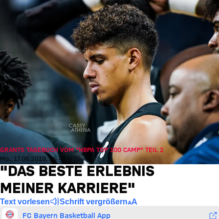
GRANTS TAGEBUCH VOM "NBPA TOP 100 CAMP" TEIL 2
Mo., 17.06.2019, 18:41 UTC
"DAS BESTE ERLEBNIS
MEINER KARRIERE"
Text vorlesen
Schrift vergrößern
FC Bayern Basketball App