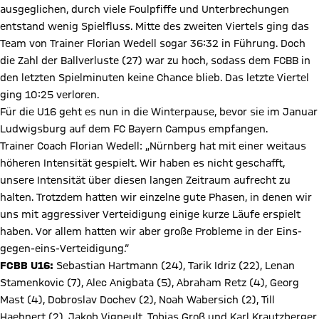
ausgeglichen, durch viele Foulpfiffe und Unterbrechungen
entstand wenig Spielfluss. Mitte des zweiten Viertels ging das
Team von Trainer Florian Wedell sogar 36:32 in Führung. Doch
die Zahl der Ballverluste (27) war zu hoch, sodass dem FCBB in
den letzten Spielminuten keine Chance blieb. Das letzte Viertel
ging 10:25 verloren.
Für die U16 geht es nun in die Winterpause, bevor sie im Januar
Ludwigsburg auf dem FC Bayern Campus empfangen.
Trainer Coach Florian Wedell: „Nürnberg hat mit einer weitaus
höheren Intensität gespielt. Wir haben es nicht geschafft,
unsere Intensität über diesen langen Zeitraum aufrecht zu
halten. Trotzdem hatten wir einzelne gute Phasen, in denen wir
uns mit aggressiver Verteidigung einige kurze Läufe erspielt
haben. Vor allem hatten wir aber große Probleme in der Eins-
gegen-eins-Verteidigung.“
FCBB U16:
Sebastian Hartmann (24), Tarik Idriz (22), Lenan
Stamenkovic (7), Alec Anigbata (5), Abraham Retz (4), Georg
Mast (4), Dobroslav Dochev (2), Noah Wabersich (2), Till
Haehnert (2), Jakob Vigneult, Tobias Groß und Karl Krautzberger.