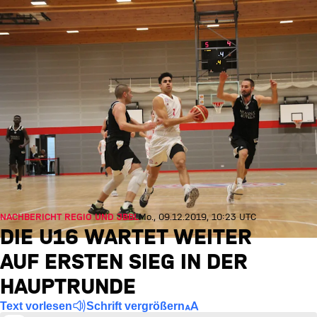
NACHBERICHT REGIO UND JBBL
Mo., 09.12.2019, 10:23 UTC
DIE U16 WARTET WEITER
AUF ERSTEN SIEG IN DER
HAUPTRUNDE
Text vorlesen
Schrift vergrößern