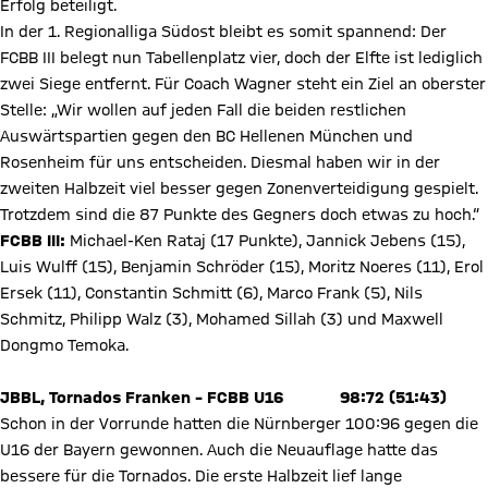
Erfolg beteiligt.
In der 1. Regionalliga Südost bleibt es somit spannend: Der
FCBB III belegt nun Tabellenplatz vier, doch der Elfte ist lediglich
zwei Siege entfernt. Für Coach Wagner steht ein Ziel an oberster
Stelle: „Wir wollen auf jeden Fall die beiden restlichen
Auswärtspartien gegen den BC Hellenen München und
Rosenheim für uns entscheiden. Diesmal haben wir in der
zweiten Halbzeit viel besser gegen Zonenverteidigung gespielt.
Trotzdem sind die 87 Punkte des Gegners doch etwas zu hoch.“
FCBB III:
Michael-Ken Rataj (17 Punkte), Jannick Jebens (15),
Luis Wulff (15), Benjamin Schröder (15), Moritz Noeres (11), Erol
Ersek (11), Constantin Schmitt (6), Marco Frank (5), Nils
Schmitz, Philipp Walz (3), Mohamed Sillah (3) und Maxwell
Dongmo Temoka.
JBBL, Tornados Franken – FCBB U16 98:72 (51:43)
Schon in der Vorrunde hatten die Nürnberger 100:96 gegen die
U16 der Bayern gewonnen. Auch die Neuauflage hatte das
bessere für die Tornados. Die erste Halbzeit lief lange