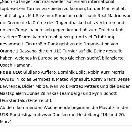
„Nach so langer Zeit mal wieder auf einem international
topbesetzen Turnier zu spielen zu können, tat der Mannschaft
sichtlich gut. Mit Bassano, Barcelona oder auch Real Madrid war
die Crème de la Crème des Jugendbasketballs vertreten und
unsere Jungs haben sich gegen körperlich zum Teil deutlich
stärkere Teams kämpferisch gezeigt und viel Erfahrung
gesammelt. Ein großer Dank geht an die Organisation von
Orange 1 Bassano, die ein U16-Turnier auf die Beine gestellt
haben, welches in Europa seines Gleichen sucht“, bilanzierte
Coach Hamann.
FCBB U16:
Giuliano Aufiero, Dominik Dolic, Robin Kurr, Morris
Owusu, Nikolas Sermpezis, Mateo Vigneault, Koray Grenz, Jesse
Lawrence, Didier Mbida, Ivan Volf, Matteo Petters und die beiden
Gastspielern Jonas Zilinskas (Bamberg) und Fynn Schott
(Fürstenfeld/Österreich).
Ab dem kommenden Wochenende beginnen die Playoffs in der
U16-Bundesliga mit zwei Duellen mit Heidelberg (13. und 20.
März).