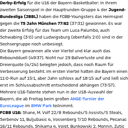
Derby-Erfolg
für die U16 der Bayern-Basketballer: In ihrem
zweiten Saisonspiel in der Hauptrunden-Gruppe 4 der
Jugend-
Bundesliga (JBBL)
haben die FCBB-Youngsters das Heimspiel
gegen die
TS Jahn München 77:62
(37:31) gewonnen. Es war
der zweite Erfolg für das Team um Luca Palumbo, auch
Schwabing (3:0) und Ludwigsburg (ebenfalls 2:0) sind in der
Sechsergruppe noch unbesiegt.
Die Bayern gewannen alle vier Viertel und klar auch das
Reboundduell (49:37). Nicht nur 29 Ballverluste und die
Dreierquote (4/24) belegten jedoch, dass noch Raum für
Verbesserung besteht. Im ersten Viertel hatten die Bayern einen
11:0-Run auf 15:1, aber Jahn schloss auf 18:15 auf und ließ sich
erst im Schlussabschnitt entscheidend abhängen (73:57).
Mehrere U16-Talente stehen nun in der U18-Auswahl der
Bayern, die ab Freitag beim großen
ANGE-Turnier der
EuroLeague
im
BMW Park
teilnimmt.
FCBB U16:
Shane, M. Volf 22/8 Rebounds/5 Assists/5 Steals,
Serbenov 11, Buljubasic 4, Vossenberg 7/10 Rebounds, Pecanac
16/11 Rebounds, Shikama 4, Voigt, Bunkowski 2, Monnin, Zutic