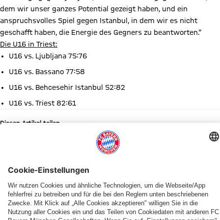
dem wir unser ganzes Potential gezeigt haben, und ein
anspruchsvolles Spiel gegen Istanbul, in dem wir es nicht
geschafft haben, die Energie des Gegners zu beantworten.“
Die U16 in Triest:
U16 vs. Ljubljana 75:76
U16 vs. Bassano 77:58
U16 vs. Behcesehir Istanbul 52:82
U16 vs. Triest 82:61
Diesen Artikel teilen
WEITERE NEWS
YOUTUBE
NEWS
DIE FLEXIBLE ALTERNATIVE ZUR DAUERKARTE
BUNDESLIGA
PRESEASON
KADERUPDATE
GEBURTSTAGE
SPIELERPROFIL
Willkommen
Der
FlexPass
Zum
Teampräsentation
Miles
Happy
Miles