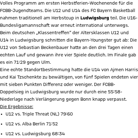
Volles Programm am ersten Herbstferien-Wochenende für die
FCBB-Jugendteams. Die U12 und U14 des FC Bayern Basketball
nahmen traditionell am Herbstcup in
Ludwigsburg
teil. Die U16-
Bundesligamannschaft war erneut international unterwegs.
Beim deutschen „Klassentreffen“ der Altersklassen U12 und
U14 in Ludwigsburg schnitten die Bayern-Youngster gut ab: Die
U12 von Sebastian Beckenbauer hatte an den drei Tagen einen
echten Lauf und gewann ihre vier Spiele deutlich. Im Finale gab
es ein 71:29 gegen Ulm.
Eine echte Standortbestimmung hatte die U14 von Ajmen Harris
und Kai Tzschenkte zu bewältigen, von fünf Spielen endeten vier
mit sieben Punkten Differenz oder weniger. Der FCBB-
Doppelsieg in Ludwigsburg wurde nur durch eine 55:58-
Niederlage nach Verlängerung gegen Bonn knapp verpasst.
Die Ergebnisse:
U12 vs. Triple Threat (NL) 79:60
U12 vs. Alba Berlin 71:52
U12 vs. Ludwigsburg 68:34