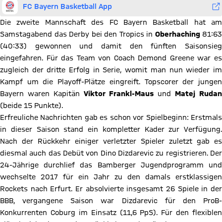
FC Bayern Basketball App
Die zweite Mannschaft des FC Bayern Basketball hat am
Samstagabend das Derby bei den Tropics in
Oberhaching
81:63
(40:33) gewonnen und damit den fünften Saisonsieg
eingefahren. Für das Team von Coach Demond Greene war es
zugleich der dritte Erfolg in Serie, womit man nun wieder im
Kampf um die Playoff-Plätze eingreift. Topscorer der jungen
Bayern waren Kapitän
Viktor Frankl-Maus
und
Matej Ruda
(beide 15 Punkte).
Erfreuliche Nachrichten gab es schon vor Spielbeginn: Erstmals
in dieser Saison stand ein kompletter Kader zur Verfügung.
Nach der Rückkehr einiger verletzter Spieler zuletzt gab es
diesmal auch das Debüt von Dino Dizdarevic zu registrieren. Der
24-Jährige durchlief das Bamberger Jugendprogramm und
wechselte 2017 für ein Jahr zu den damals erstklassigen
Rockets nach Erfurt. Er absolvierte insgesamt 26 Spiele in der
BBB, vergangene Saison war Dizdarevic für den ProB-
Konkurrenten Coburg im Einsatz (11,6 PpS). Für den flexiblen