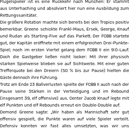
Flügelspieler ist es eine Rückkehr nach München: Er stammt
aus Unterhaching und absolviert hier nun eine Ausbildung zum
Rettungssanitäter.
Die größere Rotation machte sich bereits bei den Tropics positiv
bemerkbar. Greene schickte Frankl-Maus, Ersek, George, Knauf
und Rudan als Starting-Five auf das Parkett. Der FCBB startete
gut, der Kapitän eröffnete mit einem erfolgreichen Drei-Punkte-
Spiel; noch im ersten Viertel gelang dem FCBB II ein 9:0-Lauf.
Doch die Gastgeber ließen nicht locker: Mit ihrer physisch
starken Spielweise blieben sie auf Sichtweite. Mit einer guten
Trefferquote bei den Dreiern (50 % bis zur Pause) hielten die
Gäste dennoch ihre Führung.
Trotz am Ende 23 Ballverlusten spielte der FCBB II auch nach der
Pause seine Stärken in der Verteidigung und im Rebound
(insgesamt 39, elf offensive) aus. Center Jacob Knauf legte mit
elf Punkten und elf Rebounds erneut ein Double-Double auf.
Demond Greene sagte: „Wir haben als Mannschaft sehr gut
offensiv gespielt, die Punkte waren auf viele Spieler verteilt.
Defensiv konnten wir fast alles umsetzten, was wir uns