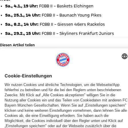
Sa., 4.1., 19 Uhr:
FCBB II – Baskets Elchingen
Sa., 25.1., 14 Uhr:
FCBB II – Baunach Young Pikes
Sa., 8.2., 14 Uhr:
FCBB II – Giessen 46ers Rackelos
Sa., 29.2., 15 Uhr:
FCBB II – Skyliners Frankfurt Juniors
Diesen Artikel teilen
WEITERE NEWS
NEWS
BUNDESLIGA
PRESEASON
KADERUPDATE
PROB
YOUTUBE
DIE FLEXIBLE ALTERNATIVE ZU
GEBURTSTAGE
Der
Zum
Teampräsentation
Miles
Leverkusen
Willkommen
FlexPass
Happy
FC
BBL-
der
&
neu
Tobias
Birthday,
Bayern
Start
Bayern
More
im
&
Miles
stellt
zwei
mit
bis
ProB-
Johannes
Norris!
PARTNER