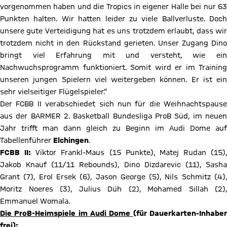
vorgenommen haben und die Tropics in eigener Halle bei nur 63
Punkten halten. Wir hatten leider zu viele Ballverluste. Doch
unsere gute Verteidigung hat es uns trotzdem erlaubt, dass wir
trotzdem nicht in den Rückstand gerieten. Unser Zugang Dino
bringt viel Erfahrung mit und versteht, wie ein
Nachwuchsprogramm funktioniert. Somit wird er im Training
unseren jungen Spielern viel weitergeben können. Er ist ein
sehr vielseitiger Flügelspieler.“
Der FCBB II verabschiedet sich nun für die Weihnachtspause
aus der BARMER 2. Basketball Bundesliga ProB Süd, im neuen
Jahr trifft man dann gleich zu Beginn im Audi Dome auf
Tabellenführer
Elchingen
.
FCBB II:
Viktor Frankl-Maus (15 Punkte), Matej Rudan (15),
Jakob Knauf (11/11 Rebounds), Dino Dizdarevic (11), Sasha
Grant (7), Erol Ersek (6), Jason George (5), Nils Schmitz (4),
Moritz Noeres (3), Julius Düh (2), Mohamed Sillah (2),
Emmanuel Womala.
Die ProB-Heimspiele im Audi Dome
(für Dauerkarten-Inhabe
frei):