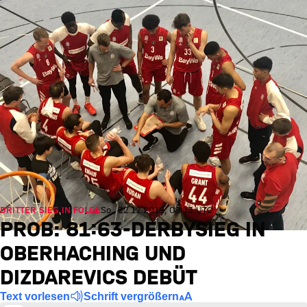
DRITTER SIEG IN FOLGE
So., 22.12.2019, 08:13 UTC
PROB: 81:63-DERBYSIEG IN
OBERHACHING UND
DIZDAREVICS DEBÜT
Text vorlesen
Schrift vergrößern