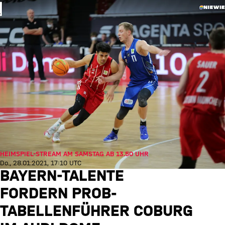
HEIMSPIEL-STREAM AM SAMSTAG AB 13.50 UHR
Do., 28.01.2021, 17:10 UTC
BAYERN-TALENTE
FORDERN PROB-
TABELLENFÜHRER COBURG