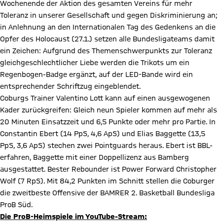
Wochenende der Aktion des gesamten Vereins für mehr
Toleranz in unserer Gesellschaft und gegen Diskriminierung an;
in Anlehnung an den Internationalen Tag des Gedenkens an die
Opfer des Holocaust (27.1.) setzen alle Bundesligateams damit
ein Zeichen: Aufgrund des Themenschwerpunkts zur Toleranz
gleichgeschlechtlicher Liebe werden die Trikots um ein
Regenbogen-Badge ergänzt, auf der LED-Bande wird ein
entsprechender Schriftzug eingeblendet.
Coburgs Trainer Valentino Lott kann auf einen ausgewogenen
Kader zurückgreifen: Gleich neun Spieler kommen auf mehr als
20 Minuten Einsatzzeit und 6,5 Punkte oder mehr pro Partie. In
Constantin Ebert (14 PpS, 4,6 ApS) und Elias Baggette (13,5
PpS, 3,6 ApS) stechen zwei Pointguards heraus. Ebert ist BBL-
erfahren, Baggette mit einer Doppellizenz aus Bamberg
ausgestattet. Bester Rebounder ist Power Forward Christopher
Wolf (7 RpS). Mit 84,2 Punkten im Schnitt stellen die Coburger
die zweitbeste Offensive der BAMRER 2. Basketball Bundesliga
ProB Süd.
Die ProB-Heimspiele im YouTube-Stream: