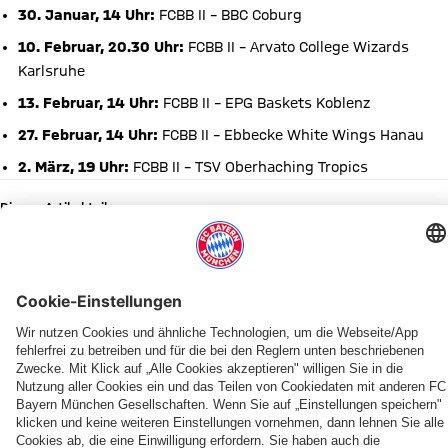
30. Januar, 14 Uhr:
FCBB II – BBC Coburg
10. Februar, 20.30 Uhr:
FCBB II – Arvato College Wizards
Karlsruhe
13. Februar, 14 Uhr:
FCBB II – EPG Baskets Koblenz
27. Februar, 14 Uhr:
FCBB II – Ebbecke White Wings Hanau
2.
März, 19 Uhr
:
FCBB II – TSV Oberhaching Tropics
Diesen Artikel teilen
WEITERE NEWS
NEWS
BUNDESLIGA
PRESEASON
KADERUPDATE
PROB
YOUTUBE
DIE FLEXIBLE ALTERNATIVE ZU
GEBURTSTAGE
Der
Zum
Teampräsentation
Miles
Leverkusen
Willkommen
FlexPass
Happy
FC
BBL-
der
&
neu
Tobias
Birthday,
Bayern
Start
Bayern
More
im
&
Miles