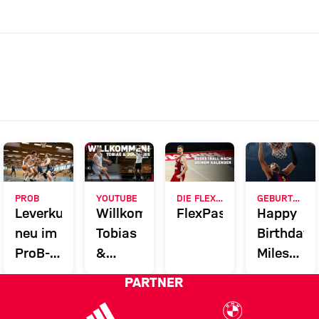
PROB
YOUTUBE
DIE FLEXIBLE ALTERNATIVE ZUR DAUERKARTE
GEBURTSTAGE
Leverkusen
Willkommen
FlexPass
Happy
neu im
Tobias
Birthday,
ProB-
&
Miles
Feld
Johannes
Norris!
PARTNER
der
Bayern-