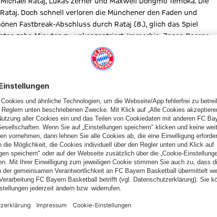
, Michael Rataj, Lukas Zerner und Maxwell Dongmo Temoka. Die
 Rataj. Doch schnell verloren die Münchener den Faden und
önen Fastbreak-Abschluss durch Rataj (8.), glich das Spiel
rsten zehn Minuten zu unkonzentriert. Immerhin, Jason George
. Offensiv, wie Defensiv hatte man allerdings Aggressivität und
e zugelassen – 18:21.
tt. Akzente setzte meist nur Ersek, durch einen Dreier und auch
azu, dass die jungen Skyliners zwischenzeitlich mit elf Punkten
zeit netzte George einen Drei-Punkte-Wurf ein. Christian
räglichen 35:40-Halbzeitrückstand.
fe
mit zwei Ballverlusten in die zweite Halbzeit (35:45/ 22.).
:0-Rund durch drei erfolgreiche Drives und zwei Dreier durch
 außen lief es gut und Ersek beendete das Viertel mit einem
 mit einem Dreier. Es folgte eine starke Phase von Mohamed
er Zone nicht zu stoppen. Die Bayern profitierten auch von den
der Crunchtime erzielte dann Sebastian Hartmann cool seine
:69/39.). Jungprofi George blieb in der Schlussminute ebenso