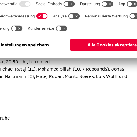
perfekt.
nicht gut gespielt haben, haben wir unser Leistung in der
„Wir haben vor allem in der Verteidigung viel aggressiver agiert
n auch sehr gut die Bretter kontrolliert und den Frankfurtern
der Transition-Defense verteidigt, das war der Schlüssel in der
d stark zurückgekommen. Kompliment an die Mannschaft für die
lsruhe weiter (Samstag, 23.1.), Das ausgefallene Spiel gegen
r, 20.30 Uhr, terminiert.
Michael Rataj (11), Mohamed Sillah (10, 7 Rebounds), Jonas
ian Hartmann (2), Matej Rudan, Moritz Noeres, Luis Wulff und
sruhe