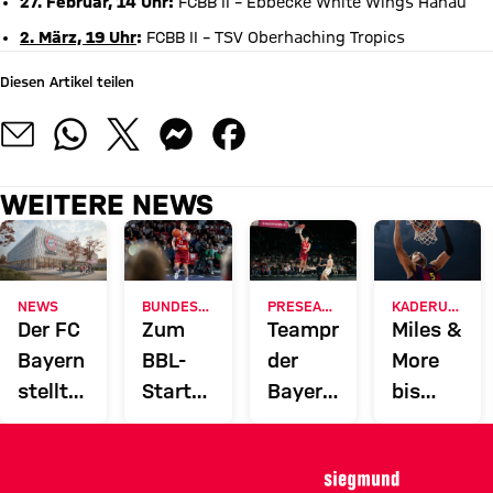
27. Februar, 14 Uhr:
FCBB II – Ebbecke White Wings Hanau
2.
März, 19 Uhr
:
FCBB II – TSV Oberhaching Tropics
Diesen Artikel teilen
WEITERE NEWS
NEWS
BUNDESLIGA
PRESEASON
KADERUPDATE
Der FC
Zum
Teampräsentation
Miles &
Bayern
BBL-
der
More
stellt
Start
Bayern
bis
Bauantrag
zwei
mit
2028:
für ein
Topspiele
Testspiel
US-
Basketball-
gegen
vs.
Forward