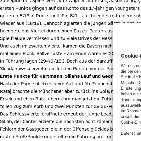
Zu Beginn des Spiels vertraute Wagner auf Ersek, Jason George
ersten Punkte gingen auf das Konto des 17-jährigen Youngsters
gerieten 8:16 in Rückstand. Ein 8:0-Lauf, beendet mit einem sch
wieder aus (16:16). Dennoch agierten die jungen Gäste in den e
beendete das Viertel durch einen Buzzer Beater aus dem Halbfeld
Spielfreude vermissen und zu viele Drives der Hessen in die Zon
Und auch im zweiten Viertel kamen die Bayern nicht recht in Tri
mal einen Block. Ballverluste – am Ende waren es 20 – führten d
in Führung lagen (29:40/18.). Doch aus der darauffolgenden Aus
Skladanowski erzielte die letzten Punkte vor der Pause zum ert
Erste Punkte für Hartmann, Sillahs Lauf und Georges Freiwür
Nach der Pause blieb es beim Auf und Ab. Zunächst startete man 
Rataj brachte die Münchener aber zurück ins Spie, mit einem 12
Ersek und eben Rataj übernahm man jetzt die Führung (25.). Von
tollen Zug zum Korb und zwei Punkten zur 59:58-Führung.
Das Schlussviertel eröffnete erneut der junge Leader Ersek, 21,
Sillah, der Center erzielte die nächsten acht Zähler und war in d
Fehlern der Gastgeber, die in der Offense glücklos blieben. In 
ersten ProB-Punkte und stellte die Führung auf fünf Punkte (74