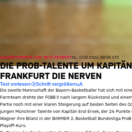
AUSWÄRTSPARTIE ZUM 78:73 GEDREHT
So., 17.01.2021, 08:06 UTC
DIE PROB-TALENTE UM KAPITÄN
FRANKFURT DIE NERVEN
Text vorlesen
Schrift vergrößern
Die zweite Mannschaft der Bayern-Basketballer hat sich mit e
Farmteam drehte der FCBB II nach langem Rückstand und einem
Partie noch mit einer klaren Steigerung auf beiden Seiten des 
jungen Münchner Talente von Kapitän Erol Ersek, der 24 Punkte 
Wagner ihre Bilanz in der BARMER 2. Basketball Bundesliga ProB 
Playoff-Kurs.