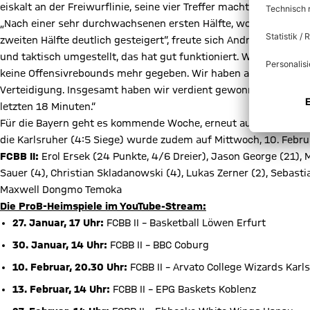
eiskalt an der Freiwurflinie, seine vier Treffer machten den Sieg 
„Nach einer sehr durchwachsenen ersten Hälfte, wo wir einfach 
zweiten Hälfte deutlich gesteigert“, freute sich Andreas Wagner.
und taktisch umgestellt, das hat gut funktioniert. Wir haben dan
keine Offensivrebounds mehr gegeben. Wir haben auch besser in 
Verteidigung. Insgesamt haben wir verdient gewonnen und sin
letzten 18 Minuten.“
Für die Bayern geht es kommende Woche, erneut auswärts, in Kar
die Karlsruher (4:5 Siege) wurde zudem auf Mittwoch, 10. Februa
FCBB II:
Erol Ersek (24 Punkte, 4/6 Dreier), Jason George (21), 
Sauer (4), Christian Skladanowski (4), Lukas Zerner (2), Sebast
Maxwell Dongmo Temoka
Die ProB-Heimspiele im YouTube-Stream:
27. Januar, 17 Uhr:
FCBB II – Basketball Löwen Erfurt
30. Januar, 14 Uhr:
FCBB II – BBC Coburg
10. Februar, 20.30 Uhr:
FCBB II – Arvato College Wizards Karl
13. Februar, 14 Uhr:
FCBB II – EPG Baskets Koblenz