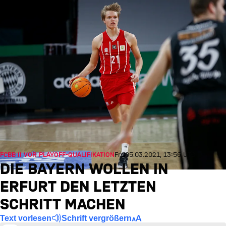
FCBB II VOR PLAYOFF-QUALIFIKATION
Fr., 05.03.2021, 13:56 UTC
DIE BAYERN WOLLEN IN
ERFURT DEN LETZTEN
SCHRITT MACHEN
Text vorlesen
Schrift vergrößern