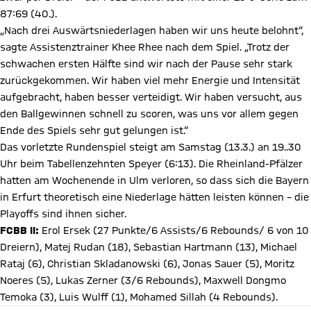
87:69 (40.).
„Nach drei Auswärtsniederlagen haben wir uns heute belohnt“,
sagte Assistenztrainer Khee Rhee nach dem Spiel. „Trotz der
schwachen ersten Hälfte sind wir nach der Pause sehr stark
zurückgekommen. Wir haben viel mehr Energie und Intensität
aufgebracht, haben besser verteidigt. Wir haben versucht, aus
den Ballgewinnen schnell zu scoren, was uns vor allem gegen
Ende des Spiels sehr gut gelungen ist.“
Das vorletzte Rundenspiel steigt am Samstag (13.3.) an 19..30
Uhr beim Tabellenzehnten Speyer (6:13). Die Rheinland-Pfälzer
hatten am Wochenende in Ulm verloren, so dass sich die Bayern
in Erfurt theoretisch eine Niederlage hätten leisten können – die
Playoffs sind ihnen sicher.
FCBB II:
Erol Ersek (27 Punkte/6 Assists/6 Rebounds/ 6 von 10
Dreiern), Matej Rudan (18), Sebastian Hartmann (13), Michael
Rataj (6), Christian Skladanowski (6), Jonas Sauer (5), Moritz
Noeres (5), Lukas Zerner (3/6 Rebounds), Maxwell Dongmo
Temoka (3), Luis Wulff (1), Mohamed Sillah (4 Rebounds).