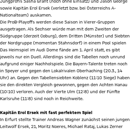
Jungprofis Sasha Grant (noch ohne Einsatz) und Jason George
sowie Kapitän Erol Ersek (verletzt bzw. bei Österreichs A-
Nationalteam) auskamen.
Die ProB-Playoffs werden diese Saison in Vierer-Gruppen
ausgetragen. Als Sechser würde man mit dem Zweiten der
Südgruppe (derzeit Coburg), dem Dritten (Münster) und Siebten
der Nordgruppe (momentan Stahnsdorf) in einem Pool spielen
Das Heimspiel im Audi Dome fände am 1. April statt, es gibt
jeweils nur ein Duell. Allerdings sind die Tabellen noch unrund
aufgrund einiger Nachholspiele. Die Bayern-Talente treten noch
in Speyer und gegen den Lokalrivalen Oberhaching (20.3., 14
Uhr) an. Gegen den Tabellensiebten Koblenz (11:10 Siege) haben
sie den direkten Vergleich gewonnen, gegen den Achten Hanau
(10:10) verloren. Auch der Vierte Ulm (12:8) und der Fünfte
Karlsruhe (11:8) sind noch in Reichweite.
Kapitän Erol Ersek mit fast perfektem Spiel
In Erfurt stellte Trainer Andreas Wagner zunächst seinen jungen
Leitwolf Ersek, 21, Moritz Noeres, Michael Rataj, Lukas Zerner