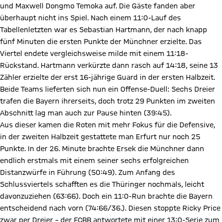
und Maxwell Dongmo Temoka auf. Die Gäste fanden aber
überhaupt nicht ins Spiel. Nach einem 11:0-Lauf des
Tabellenletzten war es Sebastian Hartmann, der nach knapp
fünf Minuten die ersten Punkte der Münchner erzielte. Das
Viertel endete vergleichsweise milde mit einem 11:18-
Rückstand. Hartmann verkürzte dann rasch auf 14:18, seine 13
Zähler erzielte der erst 16-jährige Guard in der ersten Halbzeit.
Beide Teams lieferten sich nun ein Offense-Duell: Sechs Dreier
trafen die Bayern ihrerseits, doch trotz 29 Punkten im zweiten
Abschnitt lag man auch zur Pause hinten (39:45).
Aus dieser kamen die Roten mit mehr Fokus für die Defensive,
in der zweiten Halbzeit gestattete man Erfurt nur noch 25
Punkte. In der 26. Minute brachte Ersek die Münchner dann
endlich erstmals mit einem seiner sechs erfolgreichen
Distanzwürfe in Führung (50:49). Zum Anfang des
Schlussviertels schafften es die Thüringer nochmals, leicht
davonzuziehen (63:66). Doch ein 11:0-Run brachte die Bayern
entscheidend nach vorn (74:66/36.). Diesen stoppte Ricky Price
zwar per Dreier – der FCBB antwortete mit einer 13:0-Serie zum