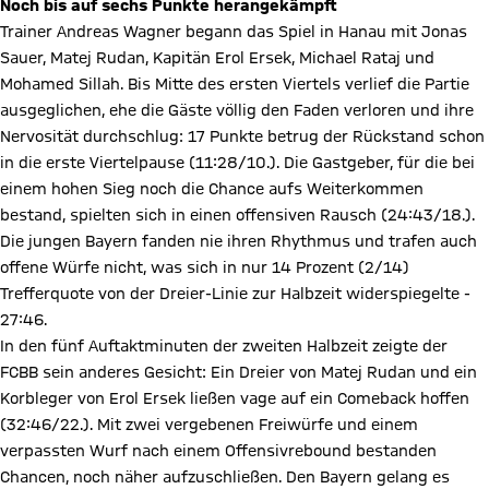
Noch bis auf sechs Punkte herangekämpft
Trainer Andreas Wagner begann das Spiel in Hanau mit Jonas
Sauer, Matej Rudan, Kapitän Erol Ersek, Michael Rataj und
Mohamed Sillah. Bis Mitte des ersten Viertels verlief die Partie
ausgeglichen, ehe die Gäste völlig den Faden verloren und ihre
Nervosität durchschlug: 17 Punkte betrug der Rückstand schon
in die erste Viertelpause (11:28/10.). Die Gastgeber, für die bei
einem hohen Sieg noch die Chance aufs Weiterkommen
bestand, spielten sich in einen offensiven Rausch (24:43/18.).
Die jungen Bayern fanden nie ihren Rhythmus und trafen auch
offene Würfe nicht, was sich in nur 14 Prozent (2/14)
Trefferquote von der Dreier-Linie zur Halbzeit widerspiegelte -
27:46.
In den fünf Auftaktminuten der zweiten Halbzeit zeigte der
FCBB sein anderes Gesicht: Ein Dreier von Matej Rudan und ein
Korbleger von Erol Ersek ließen vage auf ein Comeback hoffen
(32:46/22.). Mit zwei vergebenen Freiwürfe und einem
verpassten Wurf nach einem Offensivrebound bestanden
Chancen, noch näher aufzuschließen. Den Bayern gelang es