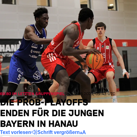
69:80 IM LETZTEN GRUPPENSPIEL
So., 02.05.2021, 09:43 UTC
DIE PROB-PLAYOFFS
ENDEN FÜR DIE JUNGEN
BAYERN IN HANAU
Text vorlesen
Schrift vergrößern