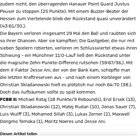
zudem nicht, den überragenden Hanauer Point Guard Justus
Peuser zu stoppen (25 Punkte). Mit einem Buzzer-Beater der
Hessen zum Viertelende blieb der Rückstand quasi unverändert
(43:61/30.).
Die Bayern verloren insgesamt 29 Mal den Ball und raubten sich
so ihrer Chancen. Aber sie kämpften: Die Gastgeber, die nur mit
sieben Spielern rotierten, verloren im Schlussviertel etwas ihren
Schwung – ein Münchner 11:0-Lauf ließ den Rückstand unter
die magische Zehn-Punkte-Differenz rutschen (59:67/36.). Mit
dem X-Faktor Jesse Ani, der von der Bank kam, schöpfte man
die letzten Kraftreserven aus - und nach einem Korbleger von
Christian Skladanowski hieß es plötzlich nur noch 64:70 (38.).
Doch das Aufbäumen sollte zu spät kommen.
FCBB II:
Michael Rataj (18 Punkte/9 Rebounds), Erol Ersek (13),
Christian Skladanowski (12), Matej Rudan (10), Jonas Sauer (7),
Luis Wulff (3), Mohamed Sillah (3), Lukas Zerner (2), Maxwell
Dongmo Temoka (1), Moritz Noeres und Jesse Ani.
Diesen Artikel teilen