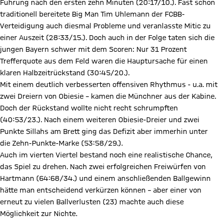
Führung nach den ersten zehn Minuten (20:17/10.). Fast schon
traditionell bereitete Big Man Tim Uhlemann der FCBB-
Verteidigung auch diesmal Probleme und veranlasste Mitic zu
einer Auszeit (28:33/15.). Doch auch in der Folge taten sich die
jungen Bayern schwer mit dem Scoren: Nur 31 Prozent
Trefferquote aus dem Feld waren die Hauptursache für einen
klaren Halbzeitrückstand (30:45/20.).
Mit einem deutlich verbesserten offensiven Rhythmus - u.a. mit
zwei Dreiern von Obiesie – kamen die Münchner aus der Kabine.
Doch der Rückstand wollte nicht recht schrumpften
(40:53/23.). Nach einem weiteren Obiesie-Dreier und zwei
Punkte Sillahs am Brett ging das Defizit aber immerhin unter
die Zehn-Punkte-Marke (53:58/29.).
Auch im vierten Viertel bestand noch eine realistische Chance,
das Spiel zu drehen. Nach zwei erfolgreichen Freiwürfen von
Hartmann (64:68/34.) und einem anschließenden Ballgewinn
hätte man entscheidend verkürzen können – aber einer von
erneut zu vielen Ballverlusten (23) machte auch diese
Möglichkeit zur Nichte.