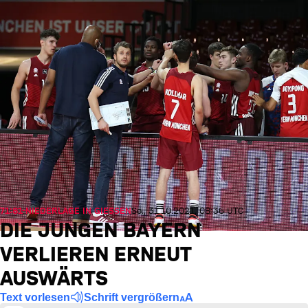
71:81-NIEDERLAGE IN GIESSEN
So., 31.10.2021, 08:36 UTC
DIE JUNGEN BAYERN
VERLIEREN ERNEUT
AUSWÄRTS
Text vorlesen
Schrift vergrößern