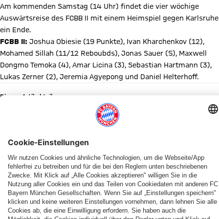
Am kommenden Samstag (14 Uhr) findet die vier wöchige
Auswärtsreise des FCBB II mit einem Heimspiel gegen Karlsruhe
ein Ende.
FCBB II:
Joshua Obiesie (19 Punkte), Ivan Kharchenkov (12),
Mohamed Sillah (11/12 Reboubds), Jonas Sauer (5), Maxwell
Dongmo Temoka (4), Amar Licina (3), Sebastian Hartmann (3),
Lukas Zerner (2), Jeremia Agyepong und Daniel Helterhoff.
Diesen Artikel teilen
WEITERE NEWS
NEWS
BUNDESLIGA
PRESEASON
KADERUPDATE
PROB
YOUTUBE
DIE FLEXIBLE ALTERNATIVE ZU
GEBURTSTAGE
Der
Zum
Teampräsentation
Miles
Leverkusen
Willkommen
FlexPass
Happy
FC
BBL-
der
&
neu
Tobias
Birthday,
Bayern
Start
Bayern
More
im
&
Miles