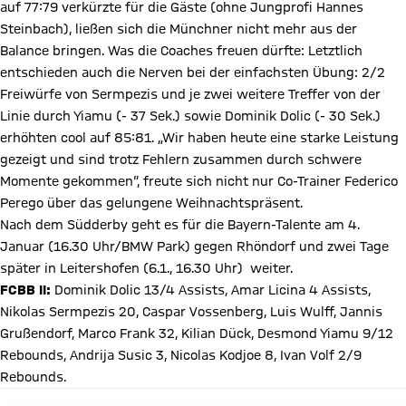
auf 77:79 verkürzte für die Gäste (ohne Jungprofi Hannes
Steinbach), ließen sich die Münchner nicht mehr aus der
Balance bringen. Was die Coaches freuen dürfte: Letztlich
entschieden auch die Nerven bei der einfachsten Übung: 2/2
Freiwürfe von Sermpezis und je zwei weitere Treffer von der
Linie durch Yiamu (- 37 Sek.) sowie Dominik Dolic (- 30 Sek.)
erhöhten cool auf 85:81. „Wir haben heute eine starke Leistung
gezeigt und sind trotz Fehlern zusammen durch schwere
Momente gekommen“, freute sich nicht nur Co-Trainer Federico
Perego über das gelungene Weihnachtspräsent.
Nach dem Südderby geht es für die Bayern-Talente am 4.
Januar (16.30 Uhr/BMW Park) gegen Rhöndorf und zwei Tage
später in Leitershofen (6.1., 16.30 Uhr) weiter.
FCBB II:
Dominik Dolic 13/4 Assists, Amar Licina 4 Assists,
Nikolas Sermpezis 20, Caspar Vossenberg, Luis Wulff, Jannis
Grußendorf, Marco Frank 32, Kilian Dück, Desmond Yiamu 9/12
Rebounds, Andrija Susic 3, Nicolas Kodjoe 8, Ivan Volf 2/9
Rebounds.