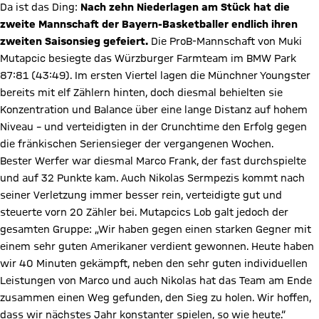
Da ist das Ding:
Nach zehn Niederlagen am Stück hat die
zweite Mannschaft der Bayern-Basketballer endlich ihren
zweiten Saisonsieg gefeiert.
Die ProB-Mannschaft von Muki
Mutapcic besiegte das Würzburger Farmteam im BMW Park
87:81 (43:49). Im ersten Viertel lagen die Münchner Youngster
bereits mit elf Zählern hinten, doch diesmal behielten sie
Konzentration und Balance über eine lange Distanz auf hohem
Niveau – und verteidigten in der Crunchtime den Erfolg gegen
die fränkischen Seriensieger der vergangenen Wochen.
Bester Werfer war diesmal Marco Frank, der fast durchspielte
und auf 32 Punkte kam. Auch Nikolas Sermpezis kommt nach
seiner Verletzung immer besser rein, verteidigte gut und
steuerte vorn 20 Zähler bei. Mutapcics Lob galt jedoch der
gesamten Gruppe: „Wir haben gegen einen starken Gegner mit
einem sehr guten Amerikaner verdient gewonnen. Heute haben
wir 40 Minuten gekämpft, neben den sehr guten individuellen
Leistungen von Marco und auch Nikolas hat das Team am Ende
zusammen einen Weg gefunden, den Sieg zu holen. Wir hoffen,
dass wir nächstes Jahr konstanter spielen, so wie heute.“