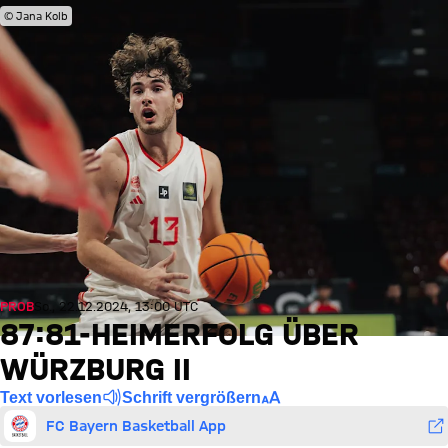
© Jana Kolb
PROB
So., 22.12.2024, 13:00 UTC
87:81-HEIMERFOLG ÜBER
WÜRZBURG II
Text vorlesen
Schrift vergrößern
FC Bayern Basketball App