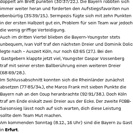
doppelt am Brett punkten (30:37/22.). Die Bayern robbten sich
immer weiter heran und forderten den Aufstiegsfavoriten nun
ebenbürtig (35:39/15.). Sermpezis fügte sich mit zehn Punkten
in der ersten Halbzeit gut ein, Problem für sein Team war jedoch
die wenig griffige Verteidigung.
Auch im dritten Viertel blieben die Bayern-Youngster stets
unbequem, Ivan Volf traf den nächsten Dreier und Dominik Dolic
legte nach – Auszeit Köln, nur noch 63:65 (27.). Bei den
Gastgebern klappte jetzt viel, Youngster Caspar Vossenberg
traf mit seiner ersten Ballberührung einen weiteren Dreier
(68:69/28.).
Im Schlussabschnitt konnten sich die Rheinländer zunächst
absetzen (77:85/34.), ehe Marco Frank mit sieben Punkte die
Bayern nah an den Coup heranbrachte (92:91/38.). Doch Köln
traf am Ende eiskalt zwei Dreier aus der Ecke. Der zweite FCBB-
Saisonsieg lässt noch auf sich warten, dich diese Leistung
sollte dem Team Mut machen.
Am kommenden Sonntag (8.12., 16 Uhr) sind die Bayern zu Gast
in
Erfurt
.