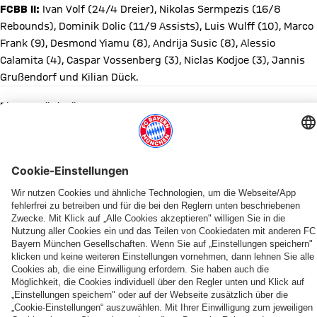
FCBB II:
Ivan Volf (24/4 Dreier), Nikolas Sermpezis (16/8
Rebounds), Dominik Dolic (11/9 Assists), Luis Wulff (10), Marco
Frank (9), Desmond Yiamu (8), Andrija Susic (8), Alessio
Calamita (4), Caspar Vossenberg (3), Niclas Kodjoe (3), Jannis
Grußendorf und Kilian Dück.
Diesen Artikel teilen
WEITERE NEWS
PROB
PROB-SAISON VORBEI
PROB-PLAYOFFS
KNAPPES 83:88 IN WESTERSTEDE
PROB-ACHTELFINALE
PROB SÜD
PROB-FINALE & U19-PLAYOFFS
PROB SÜD
Leverkusen
Der
„Do
Acht
„Klubs
Die
Entscheidende
FCBB
neu
FCBB
or
FCBB-
wird
Bayern-
24
II
im
II
die“:
Youngster
nicht
Youngster
Stunden
unterliegt
ProB-
verpasst
Die
beim
geholfen“
stürmen
für
Fellbach
PARTNER
Feld
ein
jungen
Playoff-
in
FCBB-
knapp