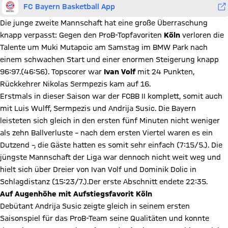
FC Bayern Basketball App
Die junge zweite Mannschaft hat eine große Überraschung
knapp verpasst: Gegen den ProB-Topfavoriten
Köln
verloren die
Talente um Muki Mutapcic am Samstag im BMW Park nach
einem schwachen Start und einer enormen Steigerung knapp
96:97.(46:56). Topscorer war
Ivan Volf
mit 24 Punkten,
Rückkehrer Nikolas Sermpezis kam auf 16.
Erstmals in dieser Saison war der FCBB II komplett, somit auch
mit Luis Wulff, Sermpezis und Andrija Susic. Die Bayern
leisteten sich gleich in den ersten fünf Minuten nicht weniger
als zehn Ballverluste – nach dem ersten Viertel waren es ein
Dutzend –, die Gäste hatten es somit sehr einfach (7:15/5.). Die
jüngste Mannschaft der Liga war dennoch nicht weit weg und
hielt sich über Dreier von Ivan Volf und Dominik Dolic in
Schlagdistanz (15:23/7.).Der erste Abschnitt endete 22:35.
Auf Augenhöhe mit Aufstiegsfavorit Köln
Debütant Andrija Susic zeigte gleich in seinem ersten
Saisonspiel für das ProB-Team seine Qualitäten und konnte