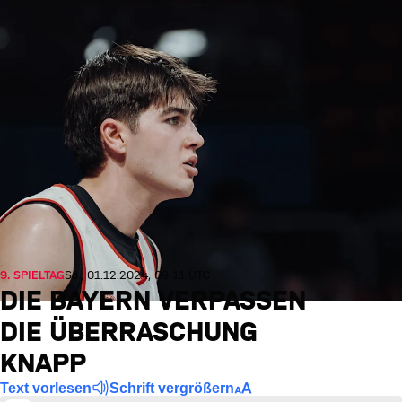
9. SPIELTAG
So., 01.12.2024, 09:11 UTC
DIE BAYERN VERPASSEN
DIE ÜBERRASCHUNG
KNAPP
Text vorlesen
Schrift vergrößern