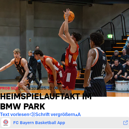
PROB SÜD
Do., 02.10.2025, 12:00 UTC
HEIMSPIELAUFTAKT IM
BMW PARK
Text vorlesen
Schrift vergrößern
FC Bayern Basketball App