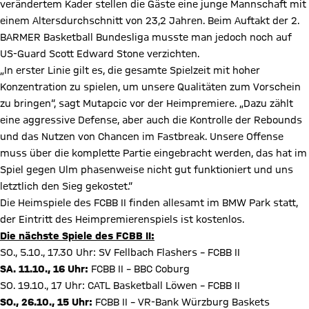
verändertem Kader stellen die Gäste eine junge Mannschaft mit
einem Altersdurchschnitt von 23,2 Jahren. Beim Auftakt der 2.
BARMER Basketball Bundesliga musste man jedoch noch auf
US-Guard Scott Edward Stone verzichten.
„In erster Linie gilt es, die gesamte Spielzeit mit hoher
Konzentration zu spielen, um unsere Qualitäten zum Vorschein
zu bringen“, sagt Mutapcic vor der Heimpremiere. „Dazu zählt
eine aggressive Defense, aber auch die Kontrolle der Rebounds
und das Nutzen von Chancen im Fastbreak. Unsere Offense
muss über die komplette Partie eingebracht werden, das hat im
Spiel gegen Ulm phasenweise nicht gut funktioniert und uns
letztlich den Sieg gekostet.“
Die Heimspiele des FCBB II finden allesamt im BMW Park statt,
der Eintritt des Heimpremierenspiels ist kostenlos.
Die nächste Spiele des FCBB II:
SO., 5.10., 17.30 Uhr: SV Fellbach Flashers – FCBB II
SA. 11.10., 16 Uhr:
FCBB II – BBC Coburg
SO. 19.10., 17 Uhr: CATL Basketball Löwen – FCBB II
SO., 26.10., 15 Uhr:
FCBB II – VR-Bank Würzburg Baskets