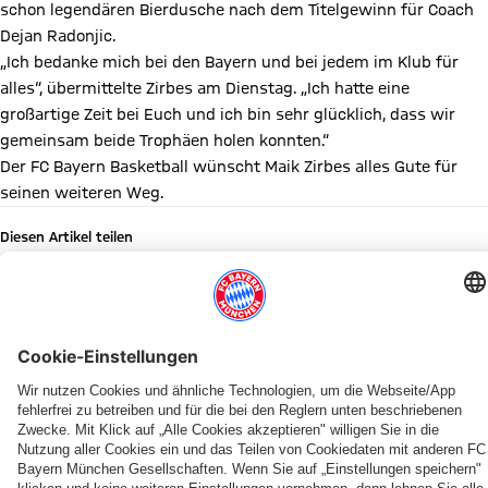
schon legendären Bierdusche nach dem Titelgewinn für Coach
Dejan Radonjic.
„Ich bedanke mich bei den Bayern und bei jedem im Klub für
alles“, übermittelte Zirbes am Dienstag. „Ich hatte eine
großartige Zeit bei Euch und ich bin sehr glücklich, dass wir
gemeinsam beide Trophäen holen konnten.“
Der FC Bayern Basketball wünscht Maik Zirbes alles Gute für
seinen weiteren Weg.
Diesen Artikel teilen
WEITERE NEWS
NEWS
BUNDESLIGA
PRESEASON
KADERUPDATE
INFOS
SAISON 2026/27
SAISON 2025/2026
MEDIENRUNDE
Der
Zum
Teampräsentation
Miles
Pokal-
Heimspiel-
Starke
„Wir
FC
BBL-
der
&
Wochenende
Start
Bayern-
wollen