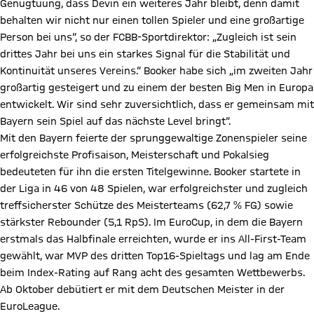
Genugtuung, dass Devin ein weiteres Jahr bleibt, denn damit
behalten wir nicht nur einen tollen Spieler und eine großartige
Person bei uns“, so der FCBB-Sportdirektor: „Zugleich ist sein
drittes Jahr bei uns ein starkes Signal für die Stabilität und
Kontinuität unseres Vereins.“ Booker habe sich „im zweiten Jahr
großartig gesteigert und zu einem der besten Big Men in Europa
entwickelt. Wir sind sehr zuversichtlich, dass er gemeinsam mit
Bayern sein Spiel auf das nächste Level bringt“.
Mit den Bayern feierte der sprunggewaltige Zonenspieler seine
erfolgreichste Profisaison, Meisterschaft und Pokalsieg
bedeuteten für ihn die ersten Titelgewinne. Booker startete in
der Liga in 46 von 48 Spielen, war erfolgreichster und zugleich
treffsicherster Schütze des Meisterteams (62,7 % FG) sowie
stärkster Rebounder (5,1 RpS). Im EuroCup, in dem die Bayern
erstmals das Halbfinale erreichten, wurde er ins All-First-Team
gewählt, war MVP des dritten Top16-Spieltags und lag am Ende
beim Index-Rating auf Rang acht des gesamten Wettbewerbs.
Ab Oktober debütiert er mit dem Deutschen Meister in der
EuroLeague.