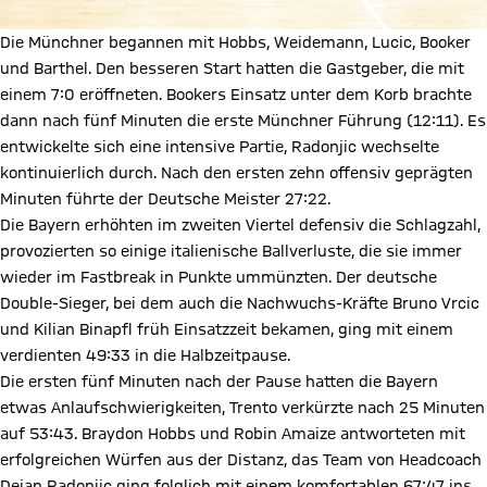
Die Münchner begannen mit Hobbs, Weidemann, Lucic, Booker
und Barthel. Den besseren Start hatten die Gastgeber, die mit
einem 7:0 eröffneten. Bookers Einsatz unter dem Korb brachte
dann nach fünf Minuten die erste Münchner Führung (12:11). Es
entwickelte sich eine intensive Partie, Radonjic wechselte
kontinuierlich durch. Nach den ersten zehn offensiv geprägten
Minuten führte der Deutsche Meister 27:22.
Die Bayern erhöhten im zweiten Viertel defensiv die Schlagzahl,
provozierten so einige italienische Ballverluste, die sie immer
wieder im Fastbreak in Punkte ummünzten. Der deutsche
Double-Sieger, bei dem auch die Nachwuchs-Kräfte Bruno Vrcic
und Kilian Binapfl früh Einsatzzeit bekamen, ging mit einem
verdienten 49:33 in die Halbzeitpause.
Die ersten fünf Minuten nach der Pause hatten die Bayern
etwas Anlaufschwierigkeiten, Trento verkürzte nach 25 Minuten
auf 53:43. Braydon Hobbs und Robin Amaize antworteten mit
erfolgreichen Würfen aus der Distanz, das Team von Headcoach
Dejan Radonjic ging folglich mit einem komfortablen 67:47 ins