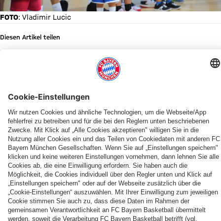
FOTO
: Vladimir Lucic
Diesen Artikel teilen
WEITERE NEWS
NEWS
NEWS
Nach
Trainingslagerauftakt
Empfang
in
folgt
Riva
erster
del
PARTNER
Test
Garda
gegen
Italiens