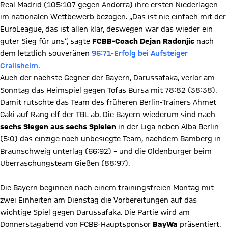
Real Madrid (105:107 gegen Andorra) ihre ersten Niederlagen
im nationalen Wettbewerb bezogen. „Das ist nie einfach mit der
EuroLeague, das ist allen klar, deswegen war das wieder ein
guter Sieg für uns“, sagte
FCBB-Coach Dejan Radonjic
nach
dem letztlich souveränen
96:71-Erfolg bei Aufsteiger
Crailsheim
.
Auch der nächste Gegner der Bayern, Darussafaka, verlor am
Sonntag das Heimspiel gegen Tofas Bursa mit 78:82 (38:38).
Damit rutschte das Team des früheren Berlin-Trainers Ahmet
Caki auf Rang elf der TBL ab. Die Bayern wiederum sind nach
sechs Siegen aus sechs Spielen
in der Liga neben Alba Berlin
(5:0) das einzige noch unbesiegte Team, nachdem Bamberg in
Braunschweig unterlag (66:92) – und die Oldenburger beim
Überraschungsteam Gießen (88:97).
Die Bayern beginnen nach einem trainingsfreien Montag mit
zwei Einheiten am Dienstag die Vorbereitungen auf das
wichtige Spiel gegen Darussafaka. Die Partie wird am
Donnerstagabend von FCBB-Hauptsponsor
BayWa
präsentiert.