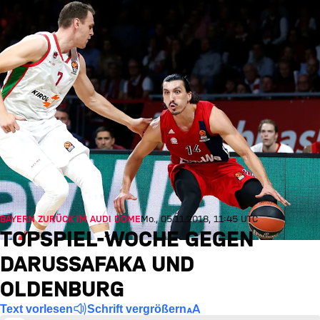
BAYERN ZURÜCK IM AUDI DOME
Mo., 05.11.2018, 11:45 UTC
TOPSPIEL-WOCHE GEGEN
DARUSSAFAKA UND
OLDENBURG
Text vorlesen
Schrift vergrößern