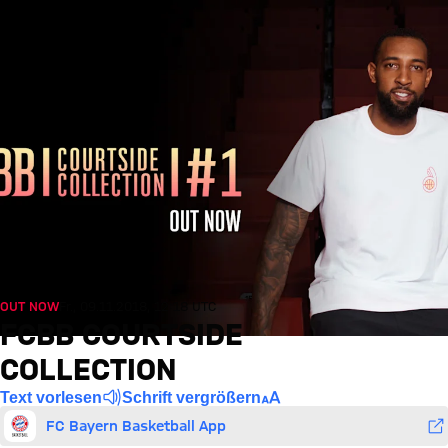
OUT NOW
Fr., 09.11.2018, 12:18 UTC
FCBB COURTSIDE
COLLECTION
Text vorlesen
Schrift vergrößern
FC Bayern Basketball App