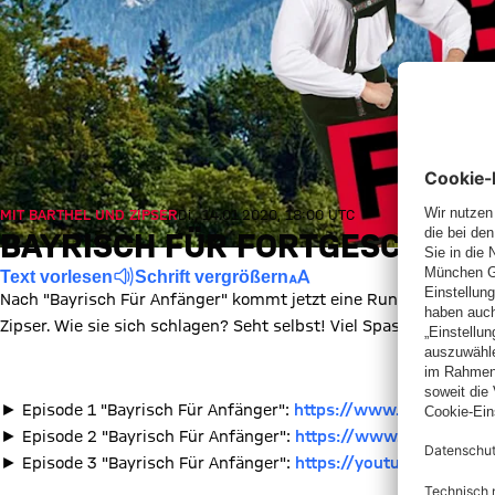
MIT BARTHEL UND ZIPSER
Di., 14.01.2020, 18:00 UTC
BAYRISCH FÜR FORTGESCHRITT
Text vorlesen
Schrift vergrößern
Nach "Bayrisch Für Anfänger" kommt jetzt eine Runde für die ver
Zipser. Wie sie sich schlagen? Seht selbst! Viel Spass!
ZUM VIDEO
► Episode 1 "Bayrisch Für Anfänger":
https://www.youtube.com
► Episode 2 "Bayrisch Für Anfänger":
https://www.youtube.co
► Episode 3 "Bayrisch Für Anfänger":
https://youtu.be/JkgTAdi