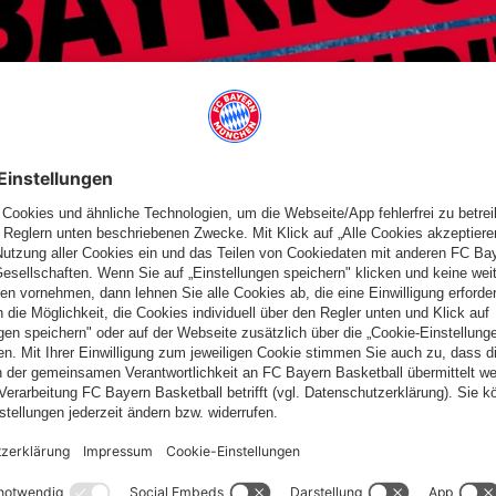
ENE 1
meintlich fortgeschrittenen Spieler: Danilo Barthel und Paul
/watch?v=yK_iA...
m/watch?v=WhVze...
VnUI