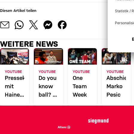
Diesen Artikel teilen
WEITERE NEWS
YOUTUBE
YOUTUBE
YOUTUBE
YOUTUBE
Pressekonferenz
Do you
One
Abschieds
mit
know
Team
Marko
Hainer,
ball? |
Week
Pesic
Leibenath,
Phonzy
Sarmiento
vs
Elias