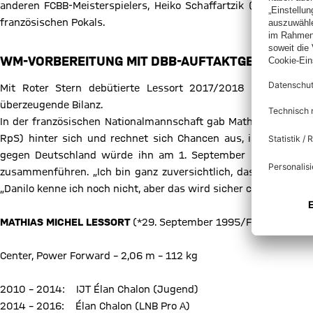
anderen FCBB-Meisterspielers, Heiko Schaffartzik (2014), fei
französischen Pokals.
WM-VORBEREITUNG MIT DBB-AUFTAKTGEGNER FR
Mit Roter Stern debütierte Lessort 2017/2018 in der Köni
überzeugende Bilanz.
In der französischen Nationalmannschaft gab Mathias Lessort 2
RpS) hinter sich und rechnet sich Chancen aus, im finalen W
gegen Deutschland würde ihn am 1. September (14.30 Uhr/
zusammenführen. „Ich bin ganz zuversichtlich, dass ich dabei b
„Danilo kenne ich noch nicht, aber das wird sicher cool.“
MATHIAS MICHEL LESSORT
(*29. September 1995/Fort-de-Franc
Center, Power Forward – 2,06 m – 112 kg
2010 – 2014: IJT Élan Chalon (Jugend)
2014 – 2016: Élan Chalon (LNB Pro A)