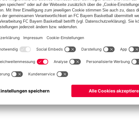
erte er den Gewinn des Europe Cup (9,9 PpS, 6,3 RpS) und des
ANKREICH
gsklasse, 8,5 Punkte und 5,7 Rebounds lauteten hier seine
017 sein Debüt, inzwischen hat er neun Einsätze (8,8 PpS, 5,4
M-Kader zu stehen. Die Auftaktpartie Frankreichs in Gruppe G
MagentaSport
) in Shenzhen mit Bayern-Kapitän Danilo Barthe
in, aber erst muss ich noch viel dafür arbeiten“, sagt Lessort.
e, Martinique/FRA)