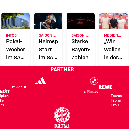
INFOS
SAISON 2026/27
SAISON 2025/2026
MEDIENRUNDE
Pokal-
Heimspiel-
Starke
„Wir
Wochenende
Start
Bayern-
wollen
im SAP
im SAP
Zahlen
in der
Garden
Garden
EuroLeag
PARTNER
am 2.
overperf
Oktober
vs.
lplan
Teams
Partizan
lle
Profis
ets
ProB