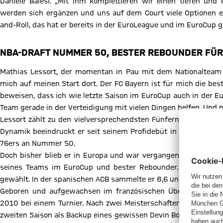
Daniele Baiesi. „Mit ihm komplettieren wir einen tiefen und
werden sich ergänzen und uns auf dem Court viele Optionen er
and-Roll, das hat er bereits in der EuroLeague und im EuroCup ge
NBA-DRAFT NUMMER 50, BESTER REBOUNDER FÜR
Mathias Lessort, der momentan in Pau mit dem Nationalteam tr
mich auf meinen Start dort. Der FC Bayern ist für mich die bes
beweisen, dass ich wie letzte Saison im EuroCup auch in der E
Team gerade in der Verteidigung mit vielen Dingen helfen. Und
Lessort zählt zu den vielversprechendsten Fünfern im europäisc
Dynamik beeindruckt er seit seinem Profidebüt in Frankreich v
76ers an Nummer 50.
Doch bisher blieb er in Europa und war vergangene Spielzeit b
seines Teams im EuroCup und bester Rebounder. Als Neulin
gewählt. In der spanischen ACB sammelte er 8,6 und 5,4 Rebou
Geboren und aufgewachsen im französischen Übersee-Départem
2010 bei einem Turnier. Nach zwei Meisterschaften mit den Juni
zweiten Saison als Backup eines gewissen Devin Booker. 2016 fo