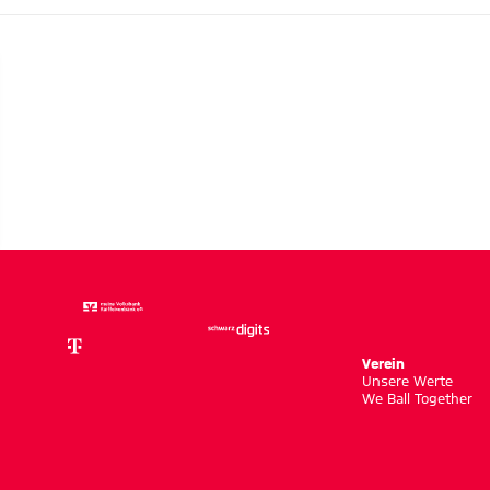
ue
ormen“
Verein
Unsere Werte
We Ball Together