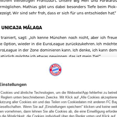
 extrem vielseitigen Frontcourt. Unsere Big Men und Forwards
möglichen. Mathias gibt uns dabei besonders Tiefe beim Pick-
zeigt. Wir sind sehr froh, dass er sich für uns entschieden hat.“
 UNICAJA MÁLAGA
ainiert, sagt: „Ich kenne München noch nicht, aber ich freue
te Option, wieder in die EuroLeague zurückzukehren. Ich möchte
uroLeague in der Zone dominieren kann. Ich denke, ich kann dem
 natürlich möchte ich etwas gewinnen, das ist mein Ziel.“
hen Basketball, mit seiner spektakulären Athletik, Energie und
or drei Jahren. Beim NBA-Draft 2017 zogen ihn die Philadelphia
ei Unicaja Malaga zweitbester Werfer (Wurfquote 70,1 Prozent)
g im Wettbewerb wurde er ins All-EuroCup Second Team 2019
nds.
ent Martinique auf den Antillen, entdeckte ihn Élan Chalon
oren des Erstligisten rückte er 2014 ins Profiteam auf, in der
lgte der Wechsel zu Ligakonkurrent Nanterre. An der Seite eines