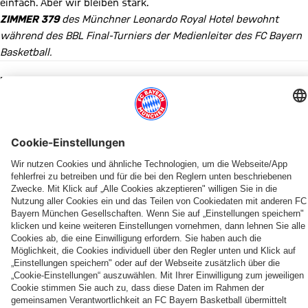
einfach. Aber wir bleiben stark.
ZIMMER 379
des Münchner Leonardo Royal Hotel bewohnt
während des BBL Final-Turniers der Medienleiter des FC Bayern
Basketball.
Diesen Artikel teilen
WEITERE NEWS
YOUTUBE
NEWS
DIE FLEXIBLE ALTERNATIVE ZUR DAUERKARTE
BUNDESLIGA
PRESEASON
KADERUPDATE
GEBURTSTAGE
SPIELERPROFIL
Willkommen
Der
FlexPass
Zum
Teampräsentation
Miles
Happy
Miles
Tobias
FC
BBL-
der
&
Birthday,
Norris
&
Bayern
Start
Bayern
More
Miles
Johannes
stellt
zwei
mit
bis
Norris!
PARTNER
Bauantrag
Topspiele
Testspiel
2028:
für
gegen
vs.
US-