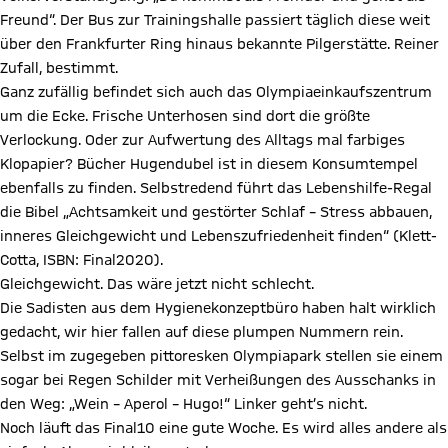
Freund“. Der Bus zur Trainingshalle passiert täglich diese weit
über den Frankfurter Ring hinaus bekannte Pilgerstätte. Reiner
Zufall, bestimmt.
Ganz zufällig befindet sich auch das Olympiaeinkaufszentrum
um die Ecke. Frische Unterhosen sind dort die größte
Verlockung. Oder zur Aufwertung des Alltags mal farbiges
Klopapier? Bücher Hugendubel ist in diesem Konsumtempel
ebenfalls zu finden. Selbstredend führt das Lebenshilfe-Regal
die Bibel „Achtsamkeit und gestörter Schlaf – Stress abbauen,
inneres Gleichgewicht und Lebenszufriedenheit finden“ (Klett-
Cotta, ISBN: Final2020).
Gleichgewicht. Das wäre jetzt nicht schlecht.
Die Sadisten aus dem Hygienekonzeptbüro haben halt wirklich
gedacht, wir hier fallen auf diese plumpen Nummern rein.
Selbst im zugegeben pittoresken Olympiapark stellen sie einem
sogar bei Regen Schilder mit Verheißungen des Ausschanks in
den Weg: „Wein – Aperol – Hugo!“ Linker geht’s nicht.
Noch läuft das Final10 eine gute Woche. Es wird alles andere als