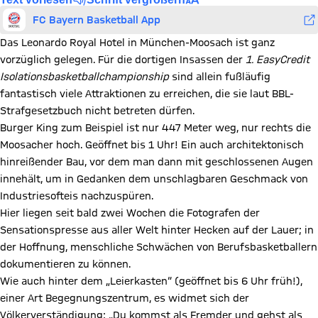
FC Bayern Basketball App
Das Leonardo Royal Hotel in München-Moosach ist ganz
vorzüglich gelegen. Für die dortigen Insassen der
1. EasyCredit
Isolationsbasketballchampionship
sind allein fußläufig
fantastisch viele Attraktionen zu erreichen, die sie laut BBL-
Strafgesetzbuch nicht betreten dürfen.
Burger King zum Beispiel ist nur 447 Meter weg, nur rechts die
Moosacher hoch. Geöffnet bis 1 Uhr! Ein auch architektonisch
hinreißender Bau, vor dem man dann mit geschlossenen Augen
innehält, um in Gedanken dem unschlagbaren Geschmack von
Industriesofteis nachzuspüren.
Hier liegen seit bald zwei Wochen die Fotografen der
Sensationspresse aus aller Welt hinter Hecken auf der Lauer; in
der Hoffnung, menschliche Schwächen von Berufsbasketballern
dokumentieren zu können.
Wie auch hinter dem „Leierkasten“ (geöffnet bis 6 Uhr früh!),
einer Art Begegnungszentrum, es widmet sich der
Völkerverständigung: „Du kommst als Fremder und gehst als