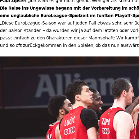
Paul Zipser:
„Ich weiß es gar nicht genau. Weniger als sonst natü
Die Reise ins Ungewisse begann mit der Vorbereitung im sc
eine unglaubliche EuroLeague-Spielzeit im fünften Playoff-Spi
„Diese EuroLeague-Saison war auf jeden Fall etwas sehr, sehr B
der Saison standen – da wurden wir ja auf dem letzten oder vorl
passt einfach zu den Charakteren dieser Mannschaft: Wir kämp
und so oft zurückgekommen in den Spielen, ob das nun auswärts 