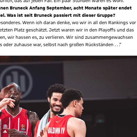
rlich, das auf jeden Fall. Ein paar Stunden waren es wohl.“
hönen Bruneck Anfang September, acht Monate später endet
el. Was ist seit Bruneck passiert mit dieser Gruppe?
esonderes. Wenn ich daran denke, wo wir in all den Rankings vor
etzten Platz geschätzt. Jetzt waren wir in den Playoffs und das
fen, wir hassen es, zu verlieren. Wir sind zusammengewachsen
oder zuhause war, selbst nach großen Rückständen . . .“