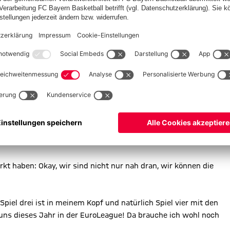
s Team ist, dass es click gemacht hat?
l in Tel Aviv bei Maccabi und dann in der gleichen Woche auch
tte Oktober; Anm.d.Red.)
, auch in Istanbul nach einem
erkt haben: Okay, wir sind nicht nur nah dran, wir können die
 Spiel drei ist in meinem Kopf und natürlich Spiel vier mit den
 uns dieses Jahr in der EuroLeague! Da brauche ich wohl noch