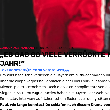
ZURÜCK AUS MAILAND
Mi., 05.05.2021, 13:00 UTC
„ES GAB SO VIELE VERRÜCKTE 
JAHR!“
Text vorlesen
Schrift vergrößern
Um kurz nach zehn verließen die Bayern am Mittwochmorgen ihr
über die knapp verpasste Sensation einer Final Four-Teilnahm
Mienenspiel zu entnehmen. Doch die vielen Komplimente von all
Siegen in 39 EuroLeague-Partien haben die Bayern sehr wohl v
Ein letztes Interview auf italienischem Boden über den größten
Paul, wie lange konntest Du schlafen nach diesem Drama von 