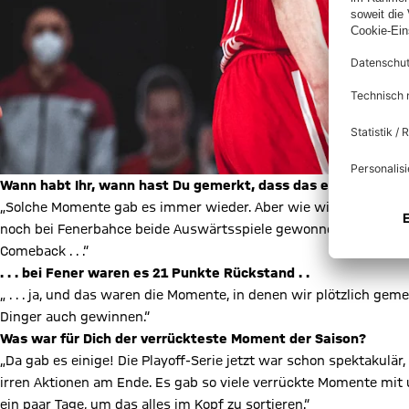
Wann habt Ihr, wann hast Du gemerkt, dass das ein besondere
„Solche Momente gab es immer wieder. Aber wie wir zum Beispie
noch bei Fenerbahce beide Auswärtsspiele gewonnen haben (
Mi
Comeback . . .“
. . . bei Fener waren es 21 Punkte Rückstand . .
„ . . . ja, und das waren die Momente, in denen wir plötzlich gem
Dinger auch gewinnen.“
Was war für Dich der verrückteste Moment der Saison?
„Da gab es einige! Die Playoff-Serie jetzt war schon spektakulär,
irren Aktionen am Ende. Es gab so viele verrückte Momente mit
ein paar Tage, um das alles im Kopf zu sortieren.“