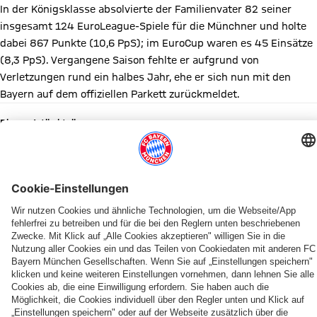
In der Königsklasse absolvierte der Familienvater 82 seiner
insgesamt 124 EuroLeague-Spiele für die Münchner und holte
dabei 867 Punkte (10,6 PpS); im EuroCup waren es 45 Einsätze
(8,3 PpS). Vergangene Saison fehlte er aufgrund von
Verletzungen rund ein halbes Jahr, ehe er sich nun mit den
Bayern auf dem offiziellen Parkett zurückmeldet.
Diesen Artikel teilen
WEITERE NEWS
NEWS
BUNDESLIGA
PRESEASON
KADERUPDATE
INFOS
SAISON 2026/27
SAISON 2025/2026
MEDIENRUNDE
Der
Zum
Teampräsentation
Miles
Pokal-
Heimspiel-
Starke
„Wir
FC
BBL-
der
&
Wochenende
Start
Bayern-
wollen
Bayern
Start
Bayern
More
im
im
Zahlen
in
stellt
zwei
mit
bis
SAP
SAP
der