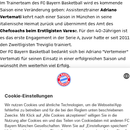
Im Trainerteam des FC Bayern Basketball wird es kommende
Saison eine Veränderung geben: Assistenztrainer
Adriano
Vertemati
kehrt nach einer Saison in München in seine
italienische Heimat zurück und übernimmt des Amt des
Chefcoachs beim Erstligisten Vares
e. Für den 40-Jährigen ist
es das erste Engagement in der Serie A, zuvor hatte er seit 2011
den Zweitligisten Treviglio trainiert.
Der FC Bayern Basketball bedankt sich bei Adriano "Vertemeier"
Vertemati für seinen Einsatz in einer erfolgreichen Saison und
wünscht ihm weiterhin viel Erfolg.
Diesen Artikel teilen
WEITERE NEWS
NEWS
BUNDESLIGA
PRESEASON
KADERUPDATE
INFOS
SAISON 2026/27
SAISON 2025/2026
MEDIENRUNDE