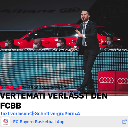
PERSONALIE
Di., 15.06.2021, 14:00 UTC
VERTEMATI VERLÄSST DEN
FCBB
Text vorlesen
Schrift vergrößern
FC Bayern Basketball App