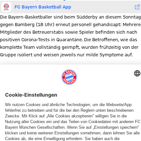
FC Bayern Basketball App
Die Bayern-Basketballer sind beim Südderby an diesem Sonntag
gegen Bamberg (18 Uhr) erneut personell gehandicapt: Mehrere
Mitglieder des Betreuerstabs sowie Spieler befinden sich nach
positiven Corona-Tests in Quarantäne. Die Betroffenen, wie das
komplette Team vollständig geimpft, wurden frühzeitig von der
Gruppe isoliert und weisen jeweils nur milde Symptome auf.
Diesen Artikel teilen
WEITERE NEWS
NEWS
BUNDESLIGA
PRESEASON
KADERUPDATE
INFOS
SAISON 2026/27
SAISON 2025/2026
MEDIENRUNDE
Der
Zum
Teampräsentation
Miles
Pokal-
Heimspiel-
Starke
„Wir