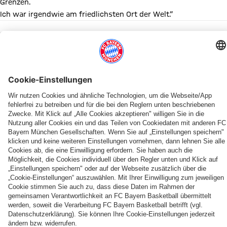
Grenzen.
Ich war irgendwie am friedlichsten Ort der Welt.“
Diesen Artikel teilen
WEITERE NEWS
NEWS
BUNDESLIGA
PRESEASON
KADERUPDATE
INFOS
SAISON 2026/27
SAISON 2025/2026
MEDIENRUNDE
Der
Zum
Teampräsentation
Miles
Pokal-
Heimspiel-
Starke
„Wir
FC
BBL-
der
&
Wochenende
Start
Bayern-
wollen
Bayern
Start
Bayern
More
im
im
Zahlen
in
stellt
zwei
mit
bis
SAP
SAP
der
PARTNER
Bauantrag
Topspiele
Testspiel
2028:
Garden
Garden
EuroLeague
für
gegen
vs.
US-
am
overperformen“
ein
Bamberg
Bamberg
Forward
2.
Basketball-
und
Norris
Oktober