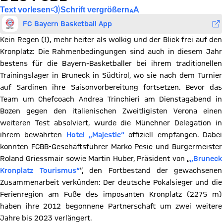
Text vorlesen
Schrift vergrößern
FC Bayern Basketball App
Kein Regen (!), mehr heiter als wolkig und der Blick frei auf den
Kronplatz: Die Rahmenbedingungen sind auch in diesem Jahr
bestens für die Bayern-Basketballer bei ihrem traditionellen
Trainingslager in Bruneck in Südtirol, wo sie nach dem Turnier
auf Sardinen ihre Saisonvorbereitung fortsetzen. Bevor das
Team um Chefcoach Andrea Trinchieri am Dienstagabend in
Bozen gegen den italienischen Zweitligisten Verona einen
weiteren Test absolviert, wurde die Münchner Delegation in
ihrem bewährten
Hotel „Majestic“
offiziell empfangen. Dabe
konnten FCBB-Geschäftsführer Marko Pesic und Bürgermeister
Roland Griessmair sowie Martin Huber, Präsident von „
„Bruneck
Kronplatz Tourismus“
“, den Fortbestand der gewachsene
Zusammenarbeit verkünden: Der deutsche Pokalsieger und die
Ferienregion am Fuße des imposanten Kronplatz (2275 m)
haben ihre 2012 begonnene Partnerschaft um zwei weitere
Jahre bis 2023 verlängert.