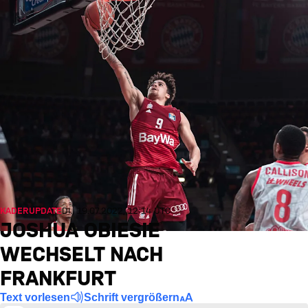
KADERUPDATE
Di., 19.07.2022, 12:14 UTC
JOSHUA OBIESIE
WECHSELT NACH
FRANKFURT
Text vorlesen
Schrift vergrößern