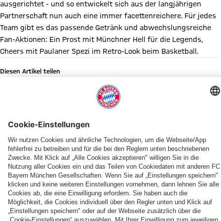
ausgerichtet - und so entwickelt sich aus der langjährigen
Partnerschaft nun auch eine immer facettenreichere. Für jedes
Team gibt es das passende Getränk und abwechslungsreiche
Fan-Aktionen: Ein Prost mit Münchner Hell für die Legends,
Cheers mit Paulaner Spezi im Retro-Look beim Basketball.
Diesen Artikel teilen
WEITERE NEWS
NEWS
BUNDESLIGA
PRESEASON
KADERUPDATE
INFOS
SAISON 2026/27
SAISON 2025/2026
MEDIENRUNDE
Der
Zum
Teampräsentation
Miles
Pokal-
Heimspiel-
Starke
„Wir
FC
BBL-
der
&
Wochenende
Start
Bayern-
wollen
Bayern
Start
Bayern
More
im
im
Zahlen
in
stellt
zwei
mit
bis
SAP
SAP
der
PARTNER
Bauantrag
Topspiele
Testspiel
2028:
Garden
Garden
EuroLeague