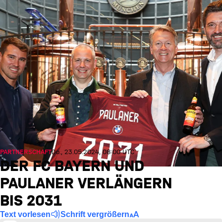
PARTNERSCHAFT
Do., 23.05.2024, 08:00 UTC
DER FC BAYERN UND
PAULANER VERLÄNGERN
BIS 2031
Text vorlesen
Schrift vergrößern