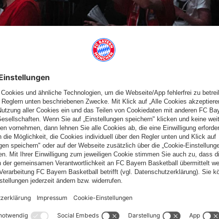
CHT STATT
ngen
des FC Bayern Basketball
findet nicht statt
, die
n. Wer bereits ein Ticket erworben hatte, erhält
zeitnah per E-
ent und freut sich schon auf das nächste Event: das
 Uhr) gegen Olimpia Armani
Mailand
mit den weiteren