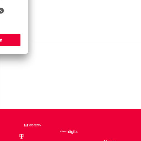
ue
ormen“