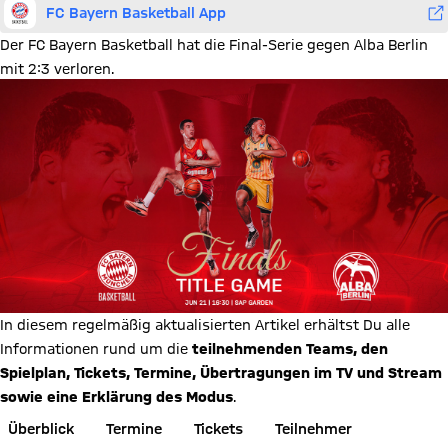
FC Bayern Basketball App
Der FC Bayern Basketball hat die Final-Serie gegen Alba Berlin
mit 2:3 verloren.
In diesem regelmäßig aktualisierten Artikel erhältst Du alle
Informationen rund um die
teilnehmenden Teams, den
Spielplan, Tickets, Termine, Übertragungen im TV und Stream
sowie eine Erklärung des Modus
.
Überblick
Termine
Tickets
Teilnehmer