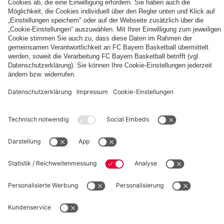
für
gegen
vs.
US-
am
overperformen“
ein
Bamberg
Bamberg
Forward
2.
Basketball-
und
Norris
Oktober
Leistungszentrum
Berlin
zu
vs.
den
Partizan
Bayern
©
FC Bayern München Basketball GmbH
Impressum
Datenschutz
Nutzungsbedingungen
Barrierefreiheit
Kinder- und Jugendschutz
Hinweisgebersystem
Kontakt
Cookie-Einstellungen