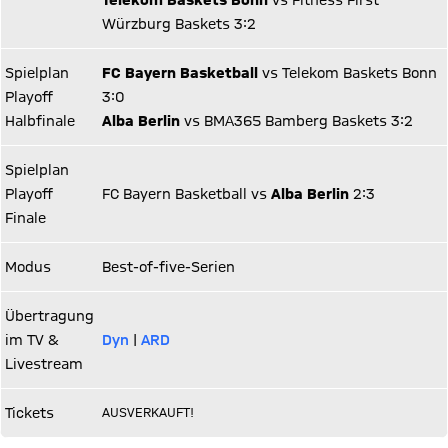
Telekom Baskets Bonn
vs Fitness First
Würzburg Baskets 3:2
Spielplan
FC Bayern Basketball
vs Telekom Baskets Bonn
Playoff
3:0
Halbfinale
Alba Berlin
vs BMA365 Bamberg Baskets 3:2
Spielplan
Playoff
FC Bayern Basketball vs
Alba Berlin
2:3
Finale
Modus
Best-of-five-Serien
Übertragung
im TV &
Dyn
|
ARD
Livestream
Tickets
AUSVERKAUFT!