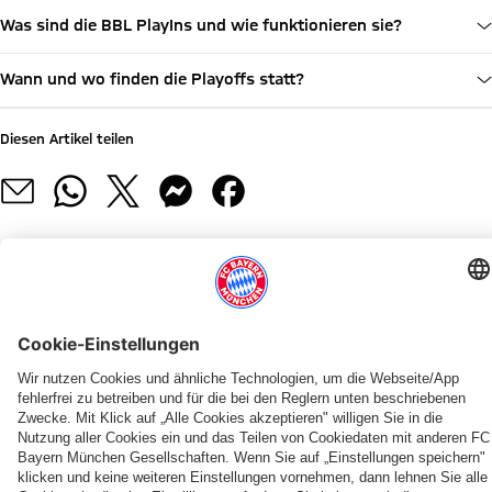
Was sind die BBL PlayIns und wie funktionieren sie?
Wann und wo finden die Playoffs statt?
Diesen Artikel teilen
WEITERE NEWS
NEWS
BUNDESLIGA
PRESEASON
KADERUPDATE
INFOS
SAISON 2026/27
SAISON 2025/2026
MEDIENRUNDE
Der
Zum
Teampräsentation
Miles
Pokal-
Heimspiel-
Starke
„Wir
FC
BBL-
der
&
Wochenende
Start
Bayern-
wollen
Bayern
Start
Bayern
More
im
im
Zahlen
in
stellt
zwei
mit
bis
SAP
SAP
der
PARTNER
Bauantrag
Topspiele
Testspiel
2028:
Garden
Garden
EuroLeague