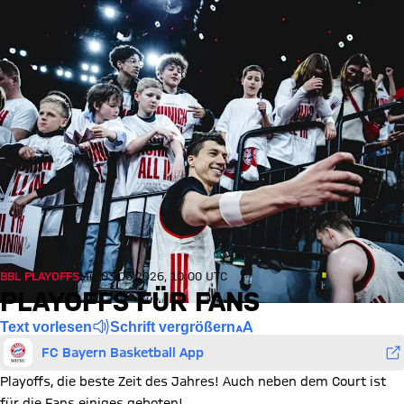
BBL PLAYOFFS
Mi., 03.06.2026, 10:00 UTC
PLAYOFFS FÜR FANS
Text vorlesen
Schrift vergrößern
FC Bayern Basketball App
Playoffs, die beste Zeit des Jahres! Auch neben dem Court ist
für die Fans einiges geboten!