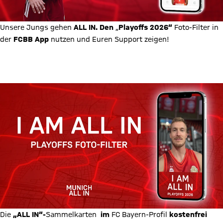
Unsere Jungs gehen
ALL IN. Den
„
Playoffs 2026“
Foto-Filter
in
der
FCBB App
nutzen und Euren Support zeigen!
Den Filter in der App ausprobieren
Die
„ALL IN“-
Sammelkarten
im
FC Bayern-Profil
kostenfrei