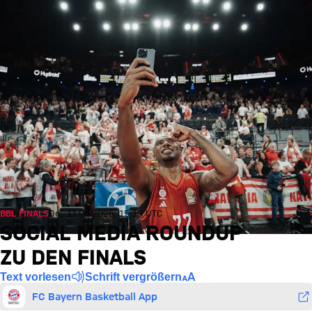
BBL FINALS
Do., 11.06.2026, 15:15 UTC
SOCIAL MEDIA ROUNDUP
ZU DEN FINALS
Text vorlesen
Schrift vergrößern
FC Bayern Basketball App