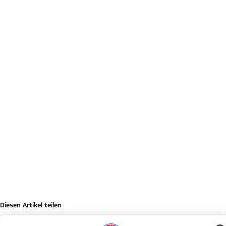
X
TikTok
YouTube
WhatsApp
LinkedIn
Diesen Artikel teilen