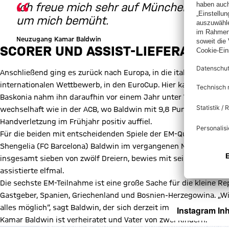
Ich freue mich sehr auf München, Coach
um mich bemüht.
Neuzugang Kamar Baldwin
SCORER UND ASSIST-LIEFERANT
Anschließend ging es zurück nach Europa, in die italienische Ser
internationalen Wettbewerb, in den EuroCup. Hier kam Baldwin in 
Baskonia nahm ihn daraufhin vor einem Jahr unter Vertrag. In de
wechselhaft wie in der ACB, wo Baldwin mit 9,8 Punkten bei ein
Handverletzung im Frühjahr positiv auffiel.
Für die beiden mit entscheidenden Spiele der EM-Qualifikation
Shengelia (FC Barcelona) Baldwin im vergangenen November als na
insgesamt sieben von zwölf Dreiern, bewies mit seinen 1,85 Me
assistierte elfmal.
Die sechste EM-Teilnahme ist eine große Sache für die kleine Repu
Gastgeber, Spanien, Griechenland und Bosnien-Herzegowina. „W
alles möglich“, sagt Baldwin, der sich derzeit im georgischen Ca
Instagram Inh
Kamar Baldwin ist verheiratet und Vater von zwei Kindern.
Mit Klick auf den Button ermöglichen Sie es diesem sozialen Netzwerk