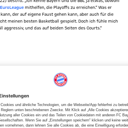
22) bestritt. „Ich kenne Bayern und die BBL ja etwas, obwohl
EuroLeague
mithelfen, die Playoffs zu erreichen.“ Was er
n kann, der auf eigene Faust gehen kann, aber auch für die
icht meinen besten Basketball gespielt. Doch ich fühle mich
Fall aggressiv, und das auf beiden Seiten des Courts.“
d mit den Fähigkeiten eines Leaders, der immer für sein Team
terentwickelt, hoch bis in die EuroLeague, und zudem
Wir wissen, dass er ein großartiger Teammate ist und eine
 Weg nach oben noch nicht beendet ist und der sich komplett
n Indianapolis, mit der Wahl in die Top5 der Big-East-Conference
 Türkei glänzte er 2021/2022 in Göttingen als drittbester BBL-
,2 Assists. Er nutzte im Jahr danach die Bühne der NBA-
team (13,1 PpS, 4,9 ApS).