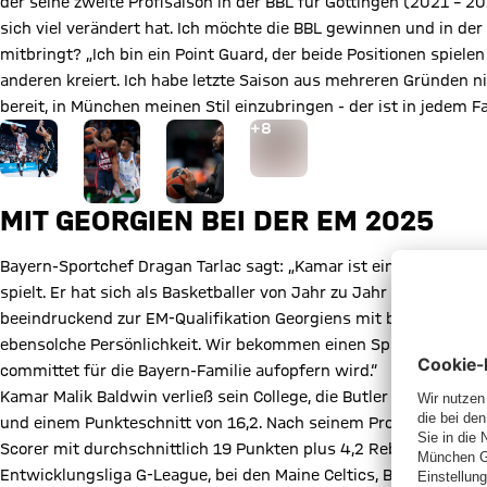
der seine zweite Profisaison in der BBL für Göttingen (2021 – 20
sich viel verändert hat. Ich möchte die BBL gewinnen und in der
mitbringt? „Ich bin ein Point Guard, der beide Positionen spiele
anderen kreiert. Ich habe letzte Saison aus mehreren Gründen n
bereit, in München meinen Stil einzubringen - der ist in jedem 
Gehe zu Gallerie Seite: Zur Galerie
+
8
MIT GEORGIEN BEI DER EM 2025
Bayern-Sportchef Dragan Tarlac sagt: „Kamar ist ein Point Guar
spielt. Er hat sich als Basketballer von Jahr zu Jahr stetig wei
beeindruckend zur EM-Qualifikation Georgiens mit beigetragen. 
ebensolche Persönlichkeit. Wir bekommen einen Spieler, dessen
committet für die Bayern-Familie aufopfern wird.“
Kamar Malik Baldwin verließ sein College, die Butler University i
und einem Punkteschnitt von 16,2. Nach seinem Profidebüt in der
Scorer mit durchschnittlich 19 Punkten plus 4,2 Rebounds und 3
Entwicklungsliga G-League, bei den Maine Celtics, Bostons Farm