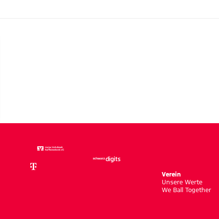
ue
ormen“
Verein
Unsere Werte
We Ball Together