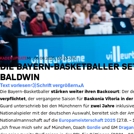
KADERUPDATE
Mi., 06.08.2025, 09:33 UTC
DIE BAYERN-BASKETBALLER S
BALDWIN
Text vorlesen
Schrift vergrößern
Die Bayern-Basketballer
stärken weiter ihren Backcourt
: Der 
verpflichtet
, der vergangene Saison für
Baskonia Vítoria in de
Guard unterschrieb bei den Münchnern für
zwei Jahre
inklusive
Nationalspieler mit der deutschen Auswahl, bereitet sich der Am
Nationalmannschaft auf die
Europameisterschaft 2025
(27.8. – 1
„Ich freue mich sehr auf München, Coach
Gordie
und GM
Dragan