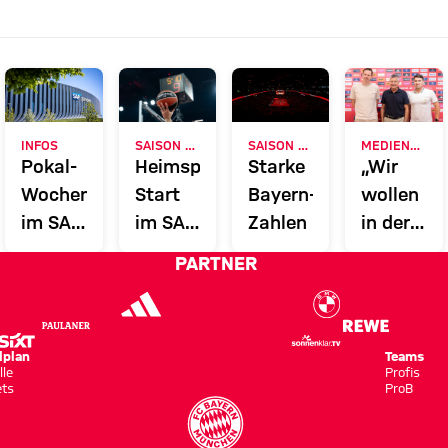
INFOS
SAISON 2026/27
SAISON 2025/2026
MEDIENRUNDE
Pokal-
Heimspiel-
Starke
„Wir
Wochenende
Start
Bayern-
wollen
im SAP
im SAP
Zahlen
in der
Garden
Garden
EuroLeag
PARTNER
am 2.
overperf
Oktober
vs.
lplan
Teams
Partizan
lle
Profis
ets
ProB