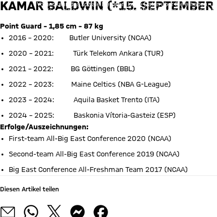
KAMAR BALDWIN
(*15. SEPTEMBER
Vorher kann das soziale Netzwerk keine Daten über Sie erheben, um I
des sozialen Netzwerks auf unserer Website gespeichert und Sie 
Details:
Datens
Point Guard – 1,85 cm – 87 kg
2016 – 2020: Butler University (NCAA)
2020 – 2021: Türk Telekom Ankara (TUR)
2021 – 2022: BG Göttingen (BBL)
2022 – 2023: Maine Celtics (NBA G-League)
2023 – 2024: Aquila Basket Trento (ITA)
2024 – 2025: Baskonia Vítoria-Gasteiz (ESP)
Erfolge/Auszeichnungen:
First-team All-Big East Conference 2020 (NCAA)
Second-team All-Big East Conference 2019 (NCAA)
Big East Conference All-Freshman Team 2017 (NCAA)
Diesen Artikel teilen