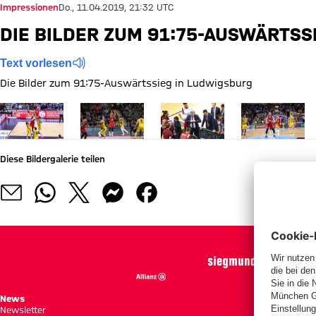
Impressionen
Do., 11.04.2019, 21:32 UTC
DIE BILDER ZUM 91:75-AUSWÄRTSS
Text vorlesen
Die Bilder zum 91:75-Auswärtssieg in Ludwigsburg
Zeige in voller Größe
Zeige in voller Größe
Zeige in voller Größe
Zeige in voller
Diese Bildergalerie teilen
News
Spie
Newsletter
Tabe