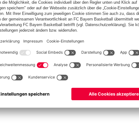
ets
ProB
©
FC Bayern München Basketball GmbH
ngsbedingungen
Barrierefreiheit
Kinder- und Jugendschutz
Hinweisgebersystem
Ko