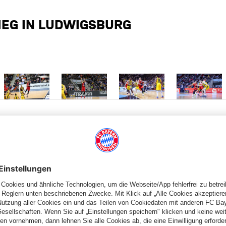
IEG IN LUDWIGSBURG
 Größe
Zeige in voller Größe
Zeige in voller Größe
Zeige in voller Größe
Zeige in volle
PARTNER
lplan
Teams
lle
Profis