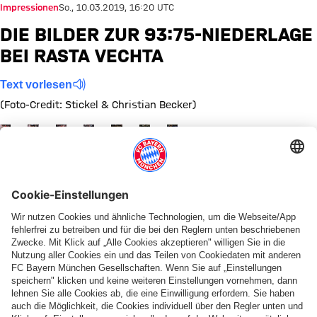
Impressionen
So., 10.03.2019, 16:20 UTC
DIE BILDER ZUR 93:75-NIEDERLAGE
BEI RASTA VECHTA
Text vorlesen
(Foto-Credit: Stickel & Christian Becker)
Zeige in voller Größe
Zeige in voller Größe
Zeige in voller Größe
Zeige in voller Größe
Zeige in voller Größe
Zeige in voller Größe
Zeige in voller Größe
Diese Bildergalerie teilen
PARTNER