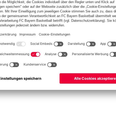
lplan
Teams
lle
Profis
ets
ProB
©
FC Bayern München Basketball GmbH
ngsbedingungen
Barrierefreiheit
Kinder- und Jugendschutz
Hinweisgebersystem
Ko