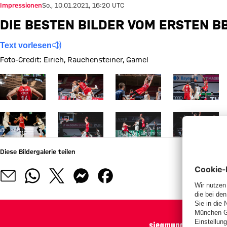
Impressionen
So., 10.01.2021, 16:20 UTC
DIE BESTEN BILDER VOM ERSTEN B
Text vorlesen
Foto-Credit: Eirich, Rauchensteiner, Gamel
Zeige in voller Größe
Zeige in voller Größe
Zeige in voller Größe
Zeige in voller
Zeige in voller Größe
Zeige in voller Größe
Zeige in voller Größe
Zeige in voller
Diese Bildergalerie teilen