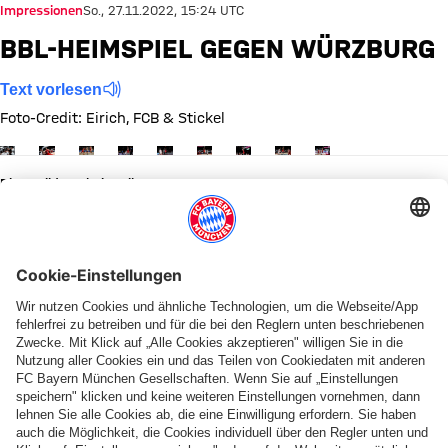
Impressionen
So., 27.11.2022, 15:24 UTC
BBL-HEIMSPIEL GEGEN WÜRZBURG
Text vorlesen
Foto-Credit: Eirich, FCB & Stickel
Zeige in voller Größe
Zeige in voller Größe
Zeige in voller Größe
Zeige in voller Größe
Zeige in voller Größe
Zeige in voller Größe
Zeige in voller Größe
Zeige in voller Größe
Zeige in voller Größ
Diese Bildergalerie teilen
PARTNER