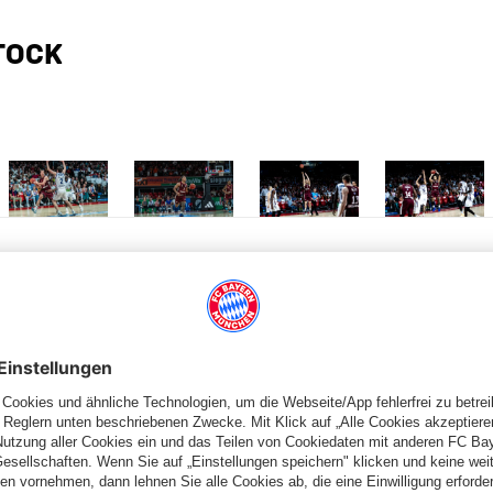
TOCK
 Größe
Zeige in voller Größe
Zeige in voller Größe
Zeige in voller Größe
Zeige in volle
PARTNER
lplan
Teams
lle
Profis