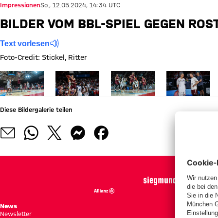
Impressionen
So., 12.05.2024, 14:34 UTC
BILDER VOM BBL-SPIEL GEGEN ROS
Text vorlesen
Foto-Credit: Stickel, Ritter
Zeige in voller Größe
Zeige in voller Größe
Zeige in voller Größe
Zeige in voller
Diese Bildergalerie teilen
News
Spie
Newsletter
Tabe