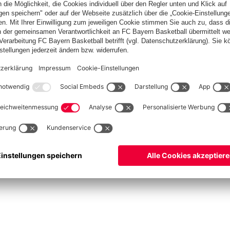
ets
ProB
©
FC Bayern München Basketball GmbH
ngsbedingungen
Barrierefreiheit
Kinder- und Jugendschutz
Hinweisgebersystem
Ko