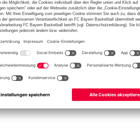
ets
ProB
©
FC Bayern München Basketball GmbH
ngsbedingungen
Barrierefreiheit
Kinder- und Jugendschutz
Hinweisgebersystem
Ko