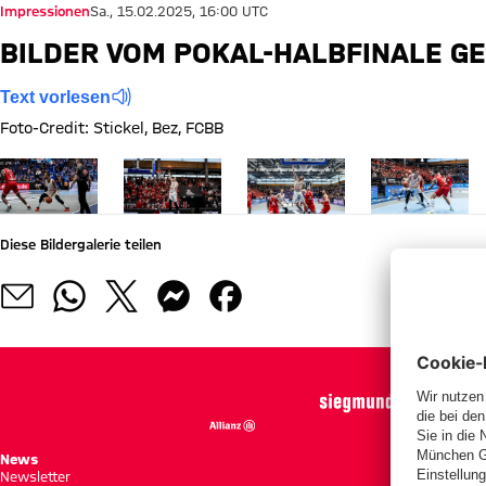
Impressionen
Sa., 15.02.2025, 16:00 UTC
BILDER VOM POKAL-HALBFINALE G
Text vorlesen
Foto-Credit: Stickel, Bez, FCBB
Zeige in voller Größe Bilder vom Pokal-Halbfinale gegen den MBC
Zeige in voller Größe Bilder vom Pokal-Halbfina
Zeige in voller Größe Bilder vo
Zeige in voller
Diese Bildergalerie teilen
News
Spie
Newsletter
Tabe