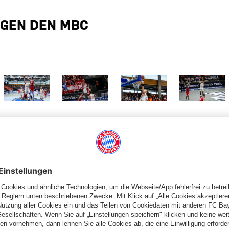
EGEN DEN MBC
le gegen den MBC
m Pokal-Halbfinale gegen den MBC
 Größe Bilder vom Pokal-Halbfinale gegen den MBC
Zeige in voller Größe Bilder vom Pokal-Halbfinale gegen den MB
Zeige in voller Größe Bilder vom Pokal-Halbfin
Zeige in voller Größe Bilder v
Zeige in voll
PARTNER
lplan
Teams
lle
Profis