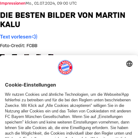
Impressionen
Mo., 01.07.2024, 09:00 UTC
DIE BESTEN BILDER VON MARTIN
KALU
Text vorlesen
Foto-Credit: FCBB
Zeige in voller Größe
Zeige in voller Größe
Zeige in voller Größe
Zeige in voller Größe
Zeige in voller Größe
Diese Bildergalerie teilen
PARTNER