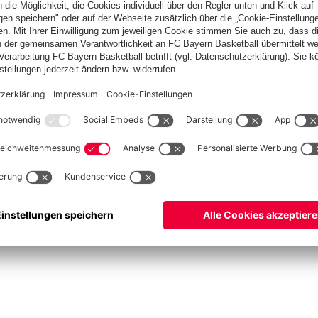
lplan
Teams
lle
Profis
ets
ProB
©
FC Bayern München Basketball GmbH
ngsbedingungen
Barrierefreiheit
Kinder- und Jugendschutz
Hinweisgebersystem
Ko