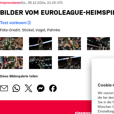
Impressionen
Do., 05.12.2024, 21:15 UTC
BILDER VOM EUROLEAGUE-HEIMSPI
Text vorlesen
Foto-Credit: Stickel, Vogel, Pahnke
Zeige in voller Größe
Zeige in voller Größe
Zeige in voller Größe
Zeige in voller
Zeige in voller Größe
Zeige in voller Größe
Zeige in voller Größe
Diese Bildergalerie teilen