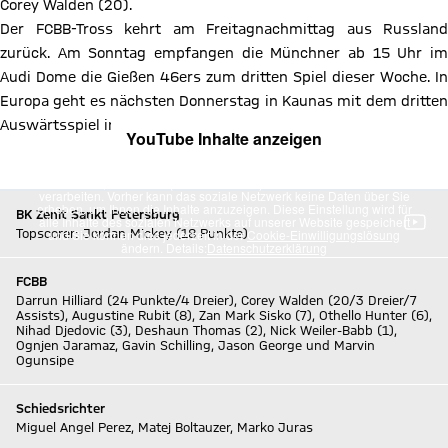
Corey Walden (20).
Der FCBB-Tross kehrt am Freitagnachmittag aus Russland
zurück. Am Sonntag empfangen die Münchner ab 15 Uhr im
Audi Dome die Gießen 46ers zum dritten Spiel dieser Woche. In
Europa geht es nächsten Donnerstag in Kaunas mit dem dritten
Auswärtsspiel in Serie weiter.
YouTube Inhalte anzeigen
ZUM TICKET-SHOP
Mit Klick auf den Button ermöglichen Sie es diesem sozialen
Netzwerk, Ihre Daten (z. B. IP-Adresse) mit Hilfe von Cookies zu
verarbeiten. Vorher kann das soziale Netzwerk keine Daten über Sie
erheben, um Ihnen die Inhalte anzuzeigen. Diese Einstellung wird für
BK Zenit Sankt Petersburg
alle Inhalte des sozialen Netzwerks auf unserer Website gespeichert
Topscorer: Jordan Mickey (18 Punkte)
und Sie können dies jederzeit in der
Cookie-Einwilligungslösung
ändern. Details:
Datenschutzerklärung
FCBB
Darrun Hilliard (24 Punkte/4 Dreier), Corey Walden (20/3 Dreier/7
Assists), Augustine Rubit (8), Zan Mark Sisko (7), Othello Hunter (6),
Nihad Djedovic (3), Deshaun Thomas (2), Nick Weiler-Babb (1),
Ognjen Jaramaz, Gavin Schilling, Jason George und Marvin
Ogunsipe
Schiedsrichter
Miguel Angel Perez, Matej Boltauzer, Marko Juras