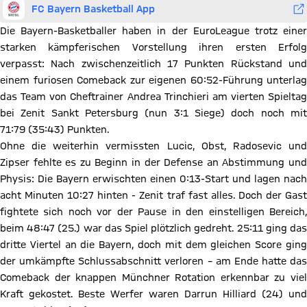
FC Bayern Basketball App
Die Bayern-Basketballer haben in der EuroLeague trotz einer
starken kämpferischen Vorstellung ihren ersten Erfolg
verpasst: Nach zwischenzeitlich 17 Punkten Rückstand und
einem furiosen Comeback zur eigenen 60:52-Führung unterlag
das Team von Cheftrainer Andrea Trinchieri am vierten Spieltag
bei Zenit Sankt Petersburg (nun 3:1 Siege) doch noch mit
71:79 (35:43) Punkten.
Ohne die weiterhin vermissten Lucic, Obst, Radosevic und
Zipser fehlte es zu Beginn in der Defense an Abstimmung und
Physis: Die Bayern erwischten einen 0:13-Start und lagen nach
acht Minuten 10:27 hinten - Zenit traf fast alles. Doch der Gast
fightete sich noch vor der Pause in den einstelligen Bereich,
beim 48:47 (25.) war das Spiel plötzlich gedreht. 25:11 ging das
dritte Viertel an die Bayern, doch mit dem gleichen Score ging
der umkämpfte Schlussabschnitt verloren – am Ende hatte das
Comeback der knappen Münchner Rotation erkennbar zu viel
Kraft gekostet. Beste Werfer waren Darrun Hilliard (24) und