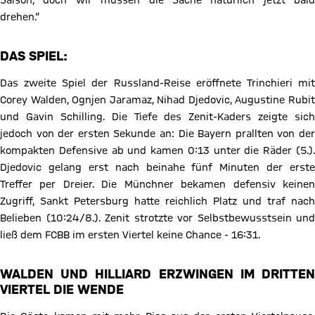
Saison, doch wir müssen die Sache natürlich jetzt bald
drehen.“
DAS SPIEL:
Das zweite Spiel der Russland-Reise eröffnete Trinchieri mit
Corey Walden, Ognjen Jaramaz, Nihad Djedovic, Augustine Rubit
und Gavin Schilling. Die Tiefe des Zenit-Kaders zeigte sich
jedoch von der ersten Sekunde an: Die Bayern prallten von der
kompakten Defensive ab und kamen 0:13 unter die Räder (5.).
Djedovic gelang erst nach beinahe fünf Minuten der erste
Treffer per Dreier. Die Münchner bekamen defensiv keinen
Zugriff, Sankt Petersburg hatte reichlich Platz und traf nach
Belieben (10:24/8.). Zenit strotzte vor Selbstbewusstsein und
ließ dem FCBB im ersten Viertel keine Chance - 16:31.
WALDEN UND HILLIARD ERZWINGEN IM DRITTEN
VIERTEL DIE WENDE