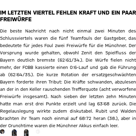
IM LETZTEN VIERTEL FEHLEN KRAFT UND EIN PAAR
FREIWÜRFE
Die beste Nachricht nach nicht einmal zwei Minuten des
Schlussviertels waren die fünf Teamfouls der Gastgeber, das
bedeutete für jedes Foul zwei Freiwürfe für die Münchner. Der
Vorsprung wurde gehalten, obwohl Zenit den Spielfluss der
Bayern deutlich bremste (62:61/34.). Die Würfe fielen nicht
mehr, der FCBB kassierte einen 0:6-Lauf und gab die Führung
ab (62:64/35.). Die kurze Rotation der ersatzgeschwächten
Bayern forderte ihren Tribut: Die Kräfte schwanden, abzulesen
an der in den Keller rauschenden Trefferquote (acht verworfene
Freiwürfe insgesamt). Nach sieben der letzten zehn Minuten
hatte man erst drei Punkte erzielt und lag 63:68 zurück. Die
Regelauslegung wirkte zudem diskutabel. Rubit und Walden
brachten ihr Team noch einmal auf 68:72 heran (38.), aber in
der Crunchtime waren die Münchner Akkus einfach leer.
Gehe zu Gallerie Seite: mehr
+
13