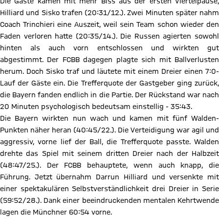
Die Gäste kamen mit mehr Biss aus der ersten Viertelpause,
Hilliard und Sisko trafen (20:31/12.). Zwei Minuten später nahm
Coach Trinchieri eine Auszeit, weil sein Team schon wieder den
Faden verloren hatte (20:35/14.). Die Russen agierten sowohl
hinten als auch vorn entschlossen und wirkten gut
abgestimmt. Der FCBB dagegen plagte sich mit Ballverlusten
herum. Doch Sisko traf und läutete mit einem Dreier einen 7:0-
Lauf der Gäste ein. Die Trefferquote der Gastgeber ging zurück,
die Bayern fanden endlich in die Partie. Der Rückstand war nach
20 Minuten psychologisch bedeutsam einstellig - 35:43.
Die Bayern wirkten nun wach und kamen mit fünf Walden-
Punkten näher heran (40:45/22.). Die Verteidigung war agil und
aggressiv, vorne lief der Ball, die Trefferquote passte. Walden
drehte das Spiel mit seinem dritten Dreier nach der Halbzeit
(48:47/25.). Der FCBB behauptete, wenn auch knapp, die
Führung. Jetzt übernahm Darrun Hilliard und versenkte mit
einer spektakulären Selbstverständlichkeit drei Dreier in Serie
(59:52/28.). Dank einer beeindruckenden mentalen Kehrtwende
lagen die Münchner 60:54 vorne.