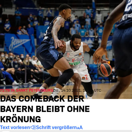
71:79 IN SANKT PETERSBURG
Do., 14.10.2021, 19:15 UTC
DAS COMEBACK DER
BAYERN BLEIBT OHNE
KRÖNUNG
Text vorlesen
Schrift vergrößern